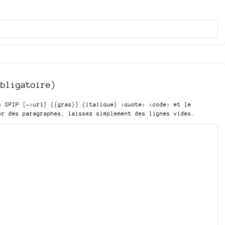
obligatoire)
is SPIP
[->url] {{gras}} {italique} <quote> <code>
et le
er des paragraphes, laissez simplement des lignes vides.