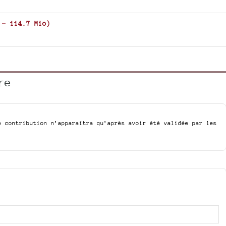
to
increase
-
114.7 Mio
)
or
decrease
volume.
re
e contribution n’apparaîtra qu’après avoir été validée par les