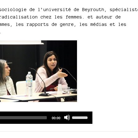
sociologie de l’université de Beyrouth, spécialist
radicalisation chez les femmes. et auteur de
mmes, les rapports de genre, les médias et les
.
Audio
Use
Total
00:00
duration
Player
Up/Down
Arrow
keys