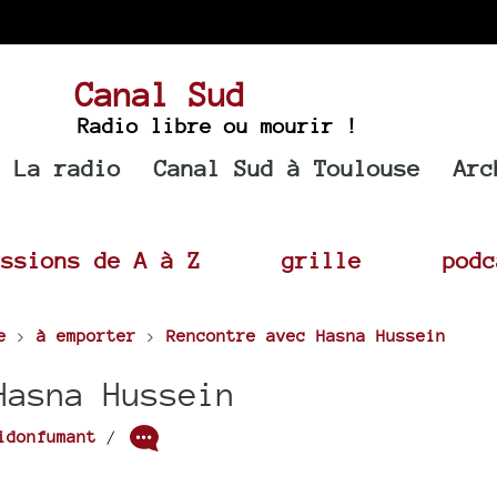
Canal Sud
Radio libre ou mourir !
La radio
Canal Sud à Toulouse
Arc
issions de A à Z
grille
podc
e
>
à emporter
>
Rencontre avec Hasna Hussein
Hasna Hussein
idonfumant
/