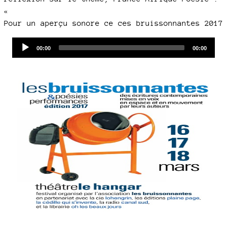
«
Pour un aperçu sonore ce ces bruissonnantes 2017
Audio
Current
Total
00:00
00:00
time
duration
Player