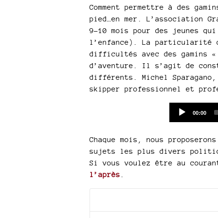
Comment permettre à des gamin
pied…en mer. L’association Gr
9-10 mois pour des jeunes qui
l’enfance). La particularité 
difficultés avec des gamins «
d’aventure. Il s’agit de cons
différents. Michel Sparagano,
skipper professionnel et prof
Current
00:00
time
Chaque mois, nous proposeron
sujets les plus divers politi
Si vous voulez être au coura
l’après
.
Documents joints