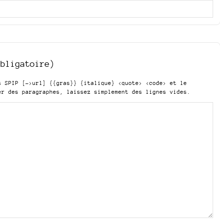
obligatoire)
is SPIP
[->url] {{gras}} {italique} <quote> <code>
et le
er des paragraphes, laissez simplement des lignes vides.