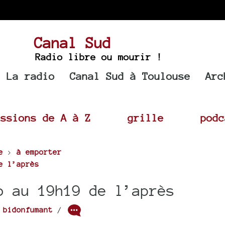
Canal Sud
Radio libre ou mourir !
La radio
Canal Sud à Toulouse
Arc
issions de A à Z
grille
podc
e
>
à emporter
e l’après
o au 19h19 de l’après
r
bidonfumant
/