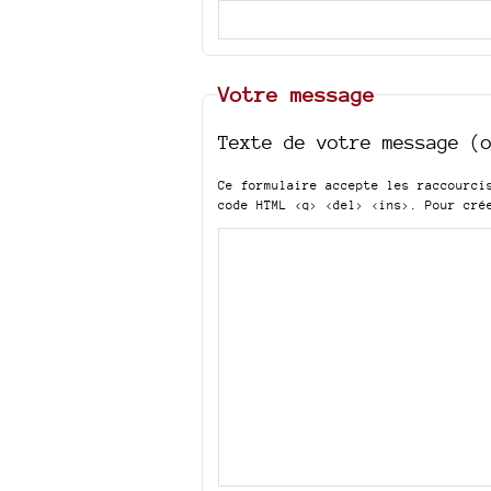
Votre message
Texte de votre message (
Ce formulaire accepte les raccourc
code HTML
<q> <del> <ins>
. Pour cré