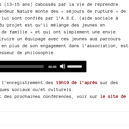
s (13-15 ans) cabossés par la vie de reprendre
andeur Nature monte des « séjours de rupture » de
 lui sont confiés par l’A.S.E. (aide sociale à
du projet est qu’il mélange des jeunes en
 de famille » et qui ont simplement une envie
truire un équipage avec ces jeunes aux parcours
 en plus de son engagement dans l’association, est
esseur de philosophie.
Audio
Use
Total
00:00
duration
Player
Up/Down
Arrow
s l’enregistrement des
19h19 de l’après
sur des
keys
ques sociaux ou/et culturels.
to
nt des prochaines conférences, voir sur
le site de
increase
or
decrease
volume.