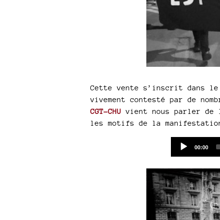
Cette vente s’inscrit dans le
vivement contesté par de nomb
CGT-CHU
vient nous parler de l
les motifs de la manifestatio
Current
00:00
time