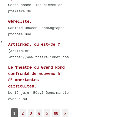
Cette année, les élèves de
première du
Gémellité.
Danièle Boucon, photographe
propose une
e
Artlinker, qu’est-ce ?
[Artlinker
>https://www.theartlinker.com
Le Théâtre du Grand Rond
confronté de nouveau à
d’importantes
difficultés.
Le 12 juin, Béryl Denormandie
évoque au
1
2
3
4
5
88
>