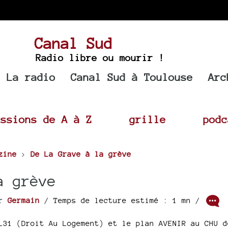
Canal Sud
Radio libre ou mourir !
La radio
Canal Sud à Toulouse
Arc
issions de A à Z
grille
podc
zine
>
De La Grave à la grève
a grève
ar
Germain
/ Temps de lecture estimé : 1 mn /
L31 (Droit Au Logement) et le plan AVENIR au CHU d