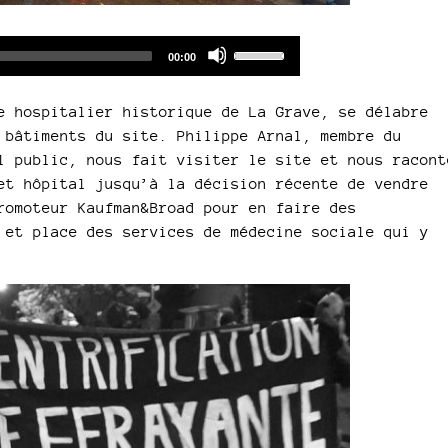
Audio
Use
Total
00:00
duration
Player
Up/Down
Arrow
e hospitalier historique de La Grave, se délabre
keys
 bâtiments du site. Philippe Arnal, membre du
to
l public, nous fait visiter le site et nous racont
increase
et hôpital jusqu’à la décision récente de vendre
or
romoteur Kaufman&Broad pour en faire des
decrease
 et place des services de médecine sociale qui y
volume.