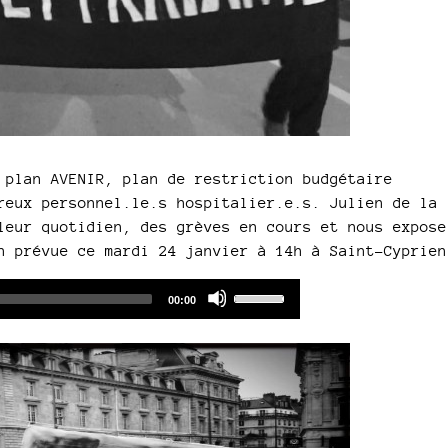
 plan AVENIR, plan de restriction budgétaire
reux personnel.le.s hospitalier.e.s. Julien de la
eur quotidien, des grèves en cours et nous expose
n prévue ce mardi 24 janvier à 14h à Saint-Cyprien
Audio
Use
Total
00:00
duration
Player
Up/Down
Arrow
keys
to
increase
or