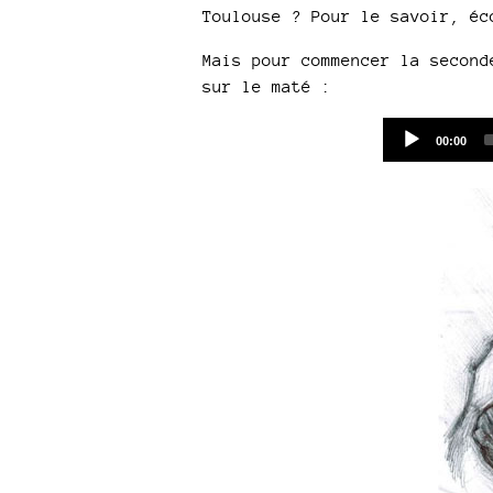
Toulouse ? Pour le savoir, éc
Mais pour commencer la second
sur le maté :
Current
00:00
time