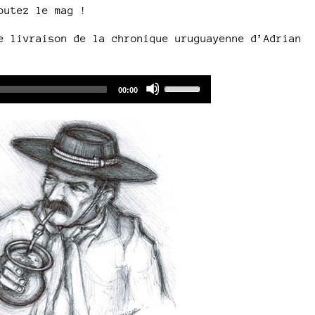
outez le mag !
e livraison de la chronique uruguayenne d’Adrian
Audio
Use
Total
00:00
duration
Player
Up/Down
Arrow
keys
to
increase
or
decrease
volume.