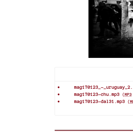
Documents joints
mag170123_-_uruguay_2.
mag170123-chu.mp3
(
MP3
mag170123-dal31.mp3
(
M