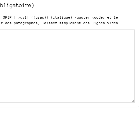
obligatoire)
is SPIP
[->url] {{gras}} {italique} <quote> <code>
et le
er des paragraphes, laissez simplement des lignes vides.