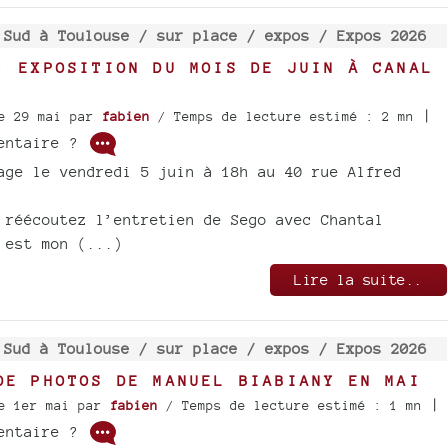
 Sud à Toulouse /
sur place /
expos /
Expos 2026
: EXPOSITION DU MOIS DE JUIN À CANAL
|
e 29 mai
par
fabien
/ Temps de lecture estimé : 2 mn
mentaire ?
age le vendredi 5 juin à 18h au 40 rue Alfred
 réécoutez l’entretien de Sego avec Chantal
 est mon (...)
Lire la suite..
 Sud à Toulouse /
sur place /
expos /
Expos 2026
DE PHOTOS DE MANUEL BIABIANY EN MAI
|
e 1er mai
par
fabien
/ Temps de lecture estimé : 1 mn
mentaire ?