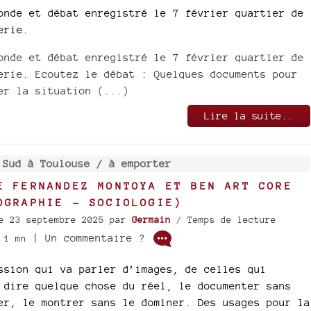
onde et débat enregistré le 7 février quartier de
erie.
onde et débat enregistré le 7 février quartier de
erie. Ecoutez le débat : Quelques documents pour
er la situation (...)
Lire la suite..
 Sud à Toulouse /
à emporter
E FERNANDEZ MONTOYA ET BEN ART CORE
OGRAPHIE - SOCIOLOGIE)
e 23 septembre 2025
par
Germain
/ Temps de lecture
| Un commentaire ?
 1 mn
ssion qui va parler d’images, de celles qui
 dire quelque chose du réel, le documenter sans
er, le montrer sans le dominer. Des usages pour la