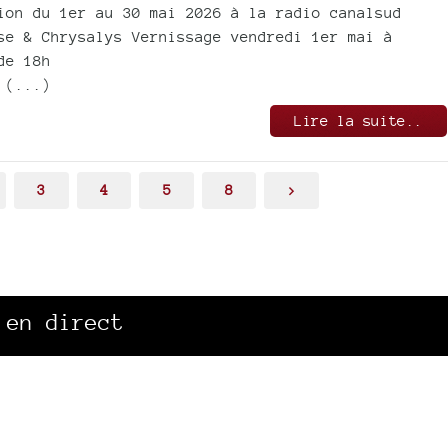
ion du 1er au 30 mai 2026 à la radio canalsud
se & Chrysalys Vernissage vendredi 1er mai à
de 18h
 (...)
Lire la suite..
3
4
5
8
>
 en direct