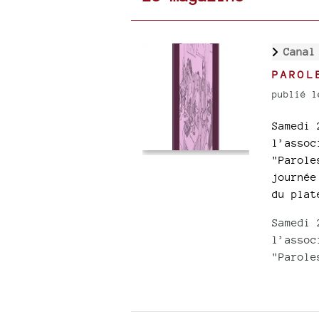
Canal
PAROL
publié l
Samedi 
l’assoc
"Parole
journée
du plat
Samedi 
l’assoc
"Parole