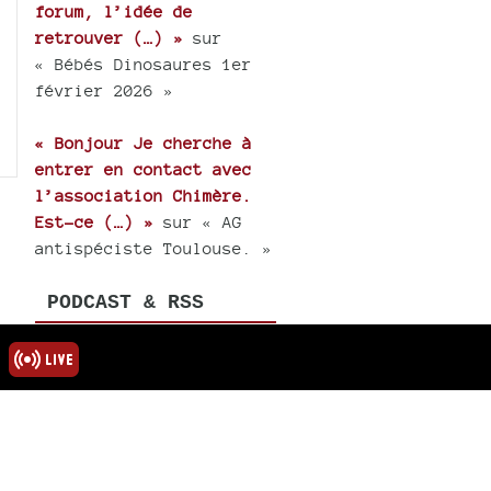
forum, l’idée de
retrouver (…) »
sur
« Bébés Dinosaures 1er
février 2026 »
« Bonjour Je cherche à
entrer en contact avec
l’association Chimère.
Est-ce (…) »
sur « AG
antispéciste Toulouse. »
PODCAST & RSS
Podcast global
Podcasts des émissions
& thèmes
Fils rss des émissions