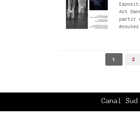
Exposit
Art Dan
partir 
écoutez
1
2
Canal Sud