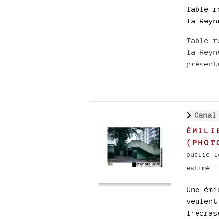
Table r
la Reyn
Table r
la Reyn
présent
Canal
ÉMILI
(PHOT
publié l
estimé :
Une émi
veulent
l’écras