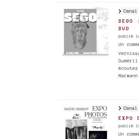
Canal
SEGO 
SUD
publié l
Un com
Verniss
Duméril
écoutez
Marwann
Canal
EXPO 
publié l
Un com