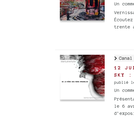
Un com
Verniss
Écoutez
trente 
Canal
12 JU
SKY :
publié l
Un com
Présent
le 6 av
d’expos