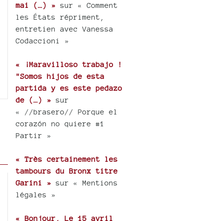
mai (…) »
sur « Comment
les États répriment,
entretien avec Vanessa
Codaccioni »
« ¡Maravilloso trabajo !
"Somos hijos de esta
partida y es este pedazo
de (…) »
sur
« //brasero// Porque el
corazón no quiere #1
Partir »
« Très certainement les
tambours du Bronx titre
Garini »
sur « Mentions
légales »
« Bonjour, Le 15 avril