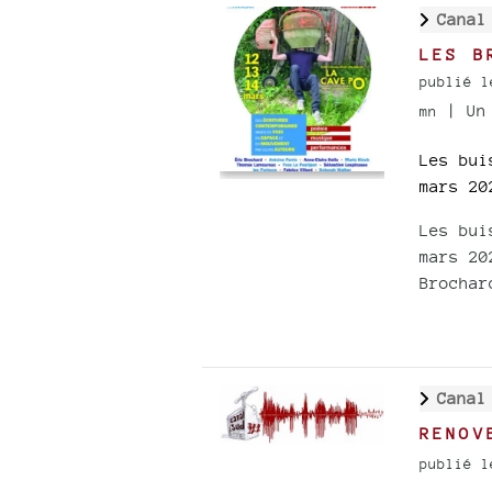
Canal
LES B
publié l
| Un 
mn
Les bui
mars 20
Les bui
mars 20
Brochar
Canal
RENOV
publié l