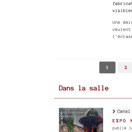
fabrica
visible
Une émi
veulent
l’écras
1
2
Dans la salle
Canal
EXPO 
publié l