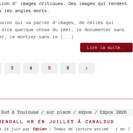
tion d’ images critiques. Des images qui rendent
s les angles morts.
ssion qui va parler d’images, de celles qui
 dire quelque chose du réel, le documenter sans
er, le montrer sans le (...)
Lire la suite..
3
4
5
8
>
 Sud à Toulouse /
sur place /
expos /
Expos 2026
MENGALL HR EN JUILLET À CANALSUD
|
e 24 juin
par
fabien
/ Temps de lecture estimé : 1 mn