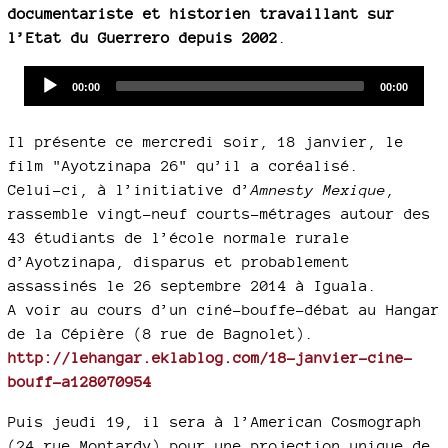
documentariste et historien travaillant sur
l’Etat du Guerrero depuis 2002
.
Audio
Current
Total
00:00
00:00
time
duration
Player
Il présente ce mercredi soir, 18 janvier, le
film "Ayotzinapa 26" qu’il a coréalisé.
Celui-ci, à l’initiative d’
Amnesty Mexique
,
rassemble vingt-neuf courts-métrages autour des
43 étudiants de l’école normale rurale
d’Ayotzinapa, disparus et probablement
assassinés le 26 septembre 2014 à Iguala.
A voir au cours d’un ciné-bouffe-débat au Hangar
de la Cépière (8 rue de Bagnolet).
http://lehangar.eklablog.com/18-janvier-cine-
bouff-a128070954
Puis jeudi 19, il sera à l’American Cosmograph
(24 rue Montardy) pour une projection unique de