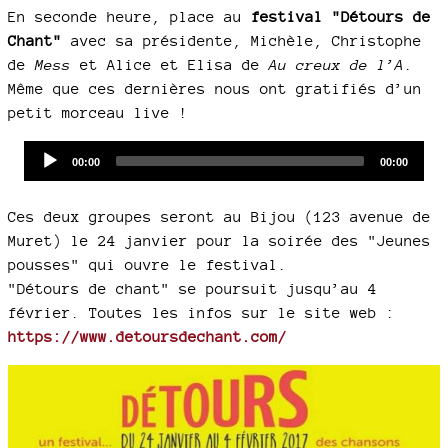
En seconde heure, place au
festival "Détours de
Chant"
avec sa présidente, Michèle, Christophe
de
Mess
et Alice et Elisa de
Au creux de l’A
.
Même que ces dernières nous ont gratifiés d’un
petit morceau live !
Audio
Current
Total
00:00
00:00
time
duration
Player
Ces deux groupes seront au Bijou (123 avenue de
Muret) le 24 janvier pour la soirée des "Jeunes
pousses" qui ouvre le festival.
"Détours de chant" se poursuit jusqu’au 4
février. Toutes les infos sur le site web :
https://www.detoursdechant.com/