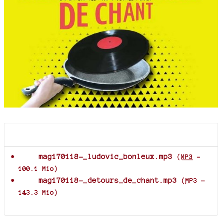
Documents joints
mag170118-_ludovic_bonleux.mp3
(
MP3
-
100.1 Mio
)
mag170118-_detours_de_chant.mp3
(
MP3
-
143.3 Mio
)