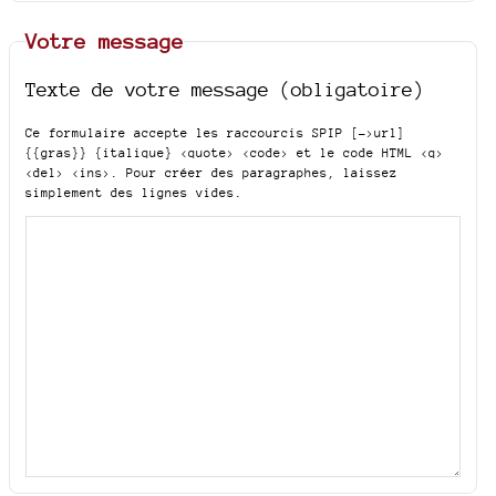
Votre message
Texte de votre message (obligatoire)
Ce formulaire accepte les raccourcis SPIP
[->url]
{{gras}} {italique} <quote> <code>
et le code HTML
<q>
<del> <ins>
. Pour créer des paragraphes, laissez
simplement des lignes vides.