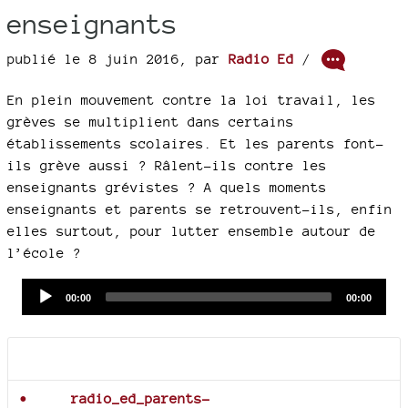
enseignants
publié le 8 juin 2016
,
par
Radio Ed
/
En plein mouvement contre la loi travail, les
grèves se multiplient dans certains
établissements scolaires. Et les parents font-
ils grève aussi ? Râlent-ils contre les
enseignants grévistes ? A quels moments
enseignants et parents se retrouvent-ils, enfin
elles surtout, pour lutter ensemble autour de
l’école ?
Audio
Current
Total
00:00
00:00
time
duration
Player
Documents joints
radio_ed_parents-