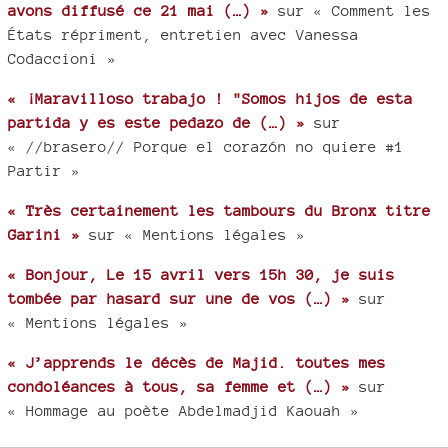
avons diffusé ce 21 mai (…) »
sur « Comment les
États répriment, entretien avec Vanessa
Codaccioni »
« ¡Maravilloso trabajo ! "Somos hijos de esta
partida y es este pedazo de (…) »
sur
« //brasero// Porque el corazón no quiere #1
Partir »
« Très certainement les tambours du Bronx titre
Garini »
sur « Mentions légales »
« Bonjour, Le 15 avril vers 15h 30, je suis
tombée par hasard sur une de vos (…) »
sur
« Mentions légales »
« J’apprends le décès de Majid. toutes mes
condoléances à tous, sa femme et (…) »
sur
« Hommage au poète Abdelmadjid Kaouah »