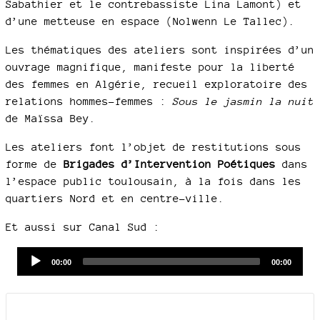
Sabathier et le contrebassiste Lina Lamont) et
d’une metteuse en espace (Nolwenn Le Tallec).
Les thématiques des ateliers sont inspirées d’un
ouvrage magnifique, manifeste pour la liberté
des femmes en Algérie, recueil exploratoire des
relations hommes-femmes :
Sous le jasmin la nuit
de Maïssa Bey.
Les ateliers font l’objet de restitutions sous
forme de
Brigades d’Intervention Poétiques
dans
l’espace public toulousain, à la fois dans les
quartiers Nord et en centre-ville.
Et aussi sur Canal Sud :
Audio
Current
Total
00:00
00:00
time
duration
Player
Documents joints