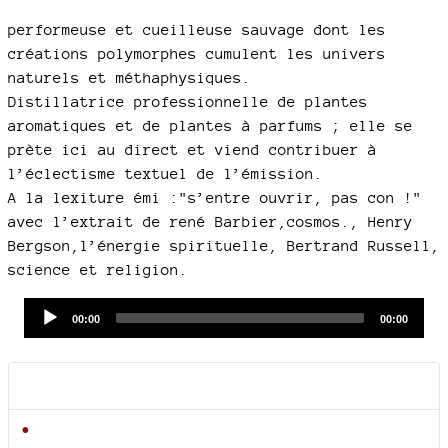
performeuse et cueilleuse sauvage dont les
créations polymorphes cumulent les univers
naturels et méthaphysiques.
Distillatrice professionnelle de plantes
aromatiques et de plantes à parfums ; elle se
prète ici au direct et viend contribuer à
l’éclectisme textuel de l’émission.
A la lexiture émi :"s’entre ouvrir, pas con !"
avec l’extrait de rené Barbier,cosmos., Henry
Bergson,l’énergie spirituelle, Bertrand Russell,
science et religion.
Audio
Current
Total
00:00
00:00
time
duration
Player
Documents joints