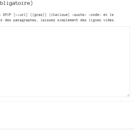
obligatoire)
is SPIP
[->url] {{gras}} {italique} <quote> <code>
et le
er des paragraphes, laissez simplement des lignes vides.