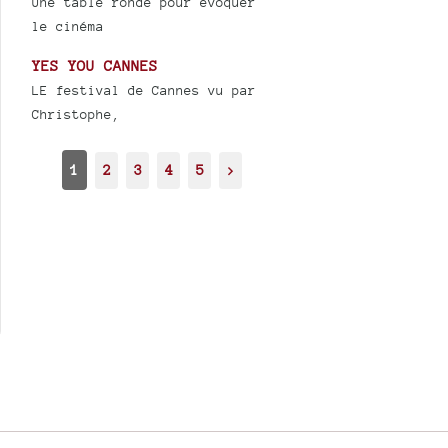
Une table ronde pour évoquer
le cinéma
YES YOU CANNES
LE festival de Cannes vu par
Christophe,
1
2
3
4
5
>