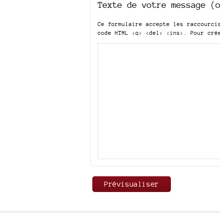
Texte de votre message (
Ce formulaire accepte les raccourc
code HTML
<q> <del> <ins>
. Pour cré