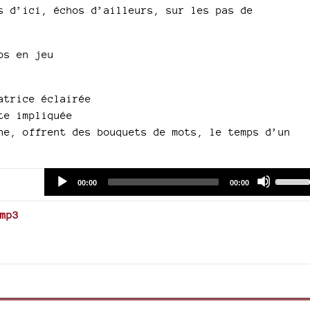
s d’ici, échos d’ailleurs, sur les pas de
ps en jeu
atrice éclairée
te impliquée
ne, offrent des bouquets de mots, le temps d’un
Audio
Use
Current
Total
00:00
00:00
time
duration
Player
Up/Do
Arrow
mp3
keys
to
increa
or
decre
volum