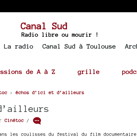
Canal Sud
Radio libre ou mourir !
La radio
Canal Sud à Toulouse
Arc
issions de A à Z
grille
podc
toc
>
échos d’ici et d’ailleurs
d’ailleurs
ar
Cinétoc
/
ans les coulisses du festival du film documentaire