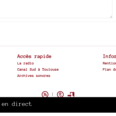
Accès rapide
Info
La radio
Mentio
Canal Sud à Toulouse
Plan d
Archives sonores
Spip
|
 en direct