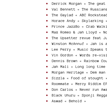
Derrick Morgan « The geat 
Val Bennett « The Russians
The Gaylad « ABC Rockstea
Horace Andy « Skylarking 
Prince JazzBo « Crab Walk
Max Romeo & Jah Lloyd « N
The Upsetter revue feat J
Winston McAnnuf « Jah is 
Lee Perry « Music Speaks 
Vin Gordon « Words re-vis
Dennis Brown « Rainbow Co
Jah Mali « Long long time
Morgan Heritage « Dem man
Sizzla « Food of stought 
Roommate « Mercy Riddim E
Don Carlos « Never run Aw
Black Uhuru « Sponji Regg
Aswad « Behold »