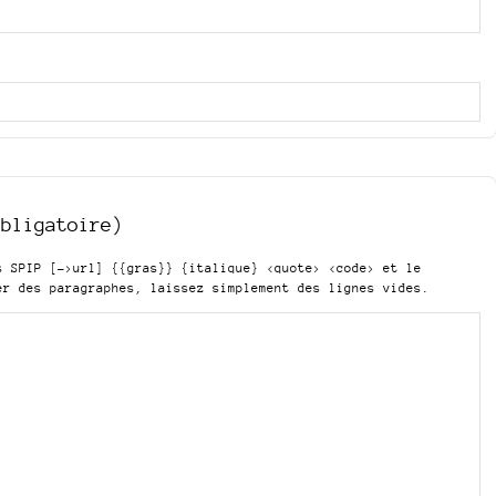
obligatoire)
is SPIP
[->url] {{gras}} {italique} <quote> <code>
et le
er des paragraphes, laissez simplement des lignes vides.