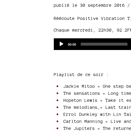
publié le 30 septembre 2016 
Réécoute Positive Vibration T
Chaque mercredi, 22h30, 92.2
Audio
Current
00:00
time
Player
Playlist de ce soir :
Jackie Mitoo « One step b
The sensations « Long time
Hopeton Lewis « Take it e
The melodians,« Last train
Errol Dunkley with Lin Tai
Carlton Manning « Live an
The Jupiters « The returne