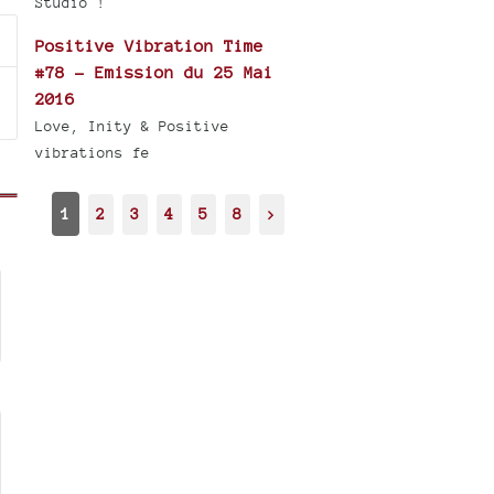
Studio !
Positive Vibration Time
#78 - Emission du 25 Mai
2016
Love, Inity & Positive
vibrations fe
1
2
3
4
5
8
>