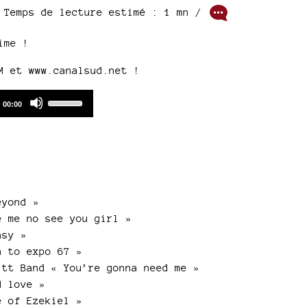
/ Temps de lecture estimé : 1 mn /
ime !
FM et
www.canalsud.net
!
Use
Total
00:00
duration
Up/Down
Arrow
keys
to
increase
or
eyond »
decrease
 me no see you girl »
volume.
asy »
 to expo 67 »
tt Band « You’re gonna need me »
d love »
 of Ezekiel »