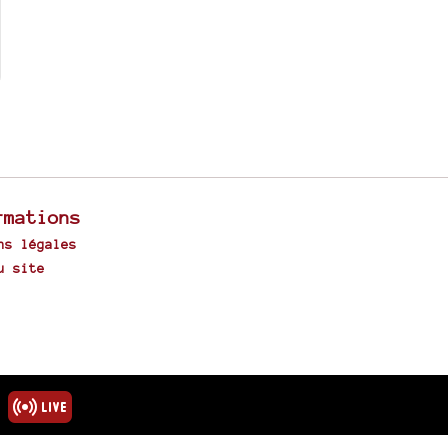
rmations
ns légales
u site