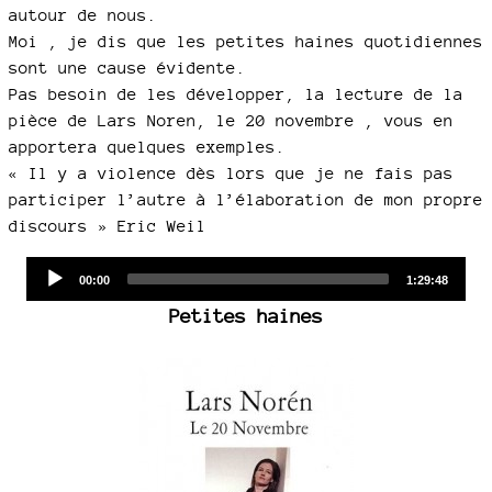
autour de nous.
Moi , je dis que les petites haines quotidiennes
sont une cause évidente.
Pas besoin de les développer, la lecture de la
pièce de Lars Noren, le 20 novembre , vous en
apportera quelques exemples.
« Il y a violence dès lors que je ne fais pas
participer l’autre à l’élaboration de mon propre
discours » Eric Weil
Audio
Current
Total
00:00
1:29:48
time
duration
Player
Petites haines