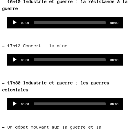
–
16h10 Industrie et guerre : la résistance à la
guerre
Audio
Current
Total
00:00
00:00
time
duration
Player
–
17h10 Concert : la mine
Audio
Current
Total
00:00
00:00
time
duration
Player
–
17h30 Industrie et guerre : les guerres
coloniales
Audio
Current
Total
00:00
00:00
time
duration
Player
–
Un débat mouvant sur la guerre et la