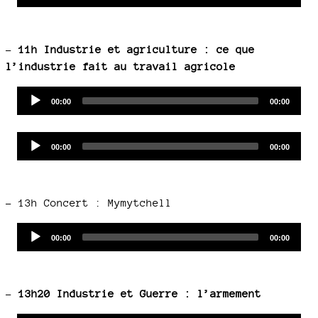
time
duration
Player
–
11h Industrie et agriculture : ce que
l’industrie fait au travail agricole
Audio
Current
Total
00:00
00:00
time
duration
Player
Audio
Current
Total
00:00
00:00
time
duration
Player
–
13h Concert : Mymytchell
Audio
Current
Total
00:00
00:00
time
duration
Player
–
13h20 Industrie et Guerre : l’armement