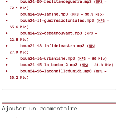
boum24-09-resistanceguerre.mp3
(
MP3
-
72.1 Mio
)
boum24-10-lamine.mp3
(
MP3
-
30.3 Mio
)
boum24-11-guerrescoloniales.mp3
(
MP3
-
65.6 Mio
)
boum24-12-debatmouvant.mp3
(
MP3
-
22.5 Mio
)
boum24-13-infidelcastra.mp3
(
MP3
-
27.9 Mio
)
boum24-14-urbanisme.mp3
(
MP3
-
80 Mio
)
boum24-15-la_bombe_2.mp3
(
MP3
-
31.8 Mio
)
boum24-16-lacanailledumidi.mp3
(
MP3
-
36.2 Mio
)
Ajouter un commentaire