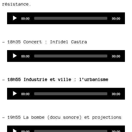
résistance.
Audio
Current
Total
00:00
00:00
time
duration
Player
–
18h35 Concert : Infidel Castra
Audio
Current
Total
00:00
00:00
time
duration
Player
–
18h55 Industrie et ville : l’urbanisme
Audio
Current
Total
00:00
00:00
time
duration
Player
–
19h55 La bombe (docu sonore) et projections
Audio
Current
Total
00:00
00:00