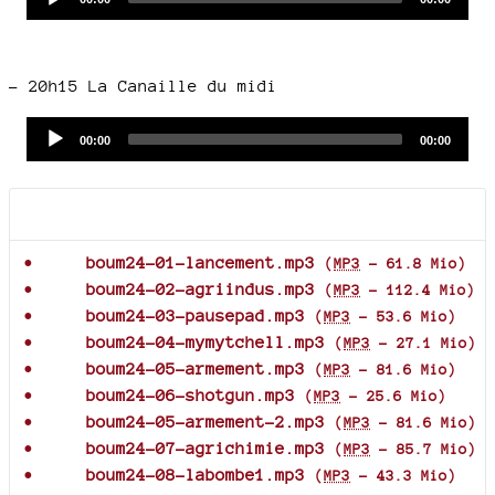
time
duration
Player
–
20h15 La Canaille du midi
Audio
Current
Total
00:00
00:00
time
duration
Player
Documents joints
boum24-01-lancement.mp3
(
MP3
-
61.8 Mio
)
boum24-02-agriindus.mp3
(
MP3
-
112.4 Mio
)
boum24-03-pausepad.mp3
(
MP3
-
53.6 Mio
)
boum24-04-mymytchell.mp3
(
MP3
-
27.1 Mio
)
boum24-05-armement.mp3
(
MP3
-
81.6 Mio
)
boum24-06-shotgun.mp3
(
MP3
-
25.6 Mio
)
boum24-05-armement-2.mp3
(
MP3
-
81.6 Mio
)
boum24-07-agrichimie.mp3
(
MP3
-
85.7 Mio
)
boum24-08-labombe1.mp3
(
MP3
-
43.3 Mio
)