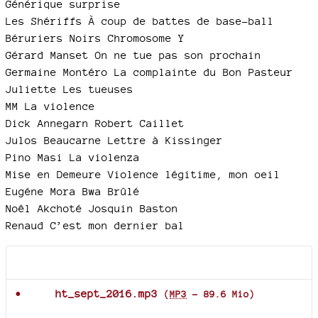
Générique surprise
Les Shériffs À coup de battes de base-ball
Béruriers Noirs Chromosome Y
Gérard Manset On ne tue pas son prochain
Germaine Montéro La complainte du Bon Pasteur
Juliette Les tueuses
MM La violence
Dick Annegarn Robert Caillet
Julos Beaucarne Lettre à Kissinger
Pino Masi La violenza
Mise en Demeure Violence légitime, mon oeil
Eugéne Mora Bwa Brûlé
Noêl Akchoté Josquin Baston
Renaud C’est mon dernier bal
Documents joints
ht_sept_2016.mp3
(
MP3
-
89.6 Mio
)