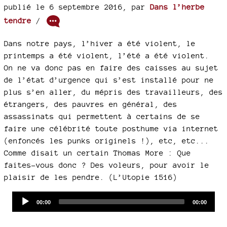
publié le 6 septembre 2016
,
par
Dans l’herbe
tendre
/
Dans notre pays, l’hiver a été violent, le
printemps a été violent, l’été a été violent.
On ne va donc pas en faire des caisses au sujet
de l’état d’urgence qui s’est installé pour ne
plus s’en aller, du mépris des travailleurs, des
étrangers, des pauvres en général, des
assassinats qui permettent à certains de se
faire une célébrité toute posthume via internet
(enfoncés les punks originels !), etc, etc...
Comme disait un certain Thomas More : Que
faites-vous donc ? Des voleurs, pour avoir le
plaisir de les pendre. (L’Utopie 1516)
Audio
Current
Total
00:00
00:00
time
duration
Player