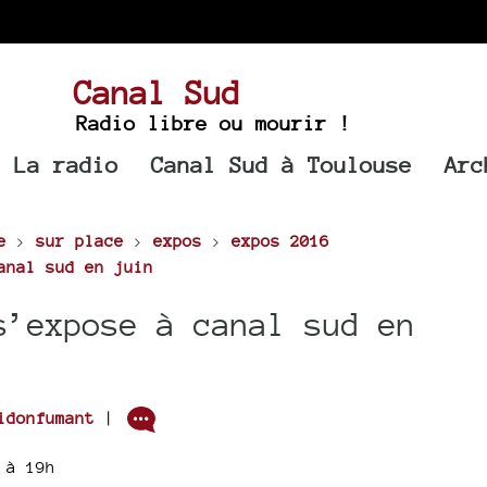
Canal Sud
Radio libre ou mourir !
La radio
Canal Sud à Toulouse
Arc
e
>
sur place
>
expos
>
expos 2016
anal sud en juin
s’expose à canal sud en
idonfumant
|
 à 19h