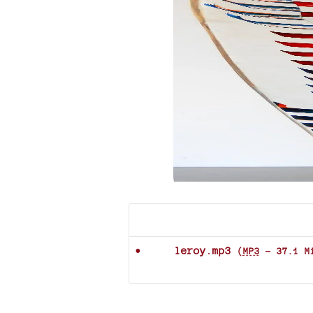
Documents joints
leroy.mp3
(
MP3
-
37.1 M