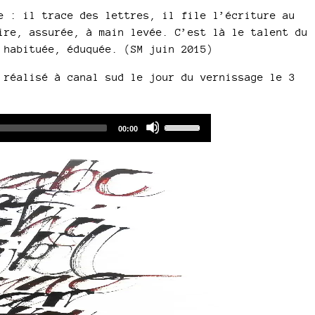
e : il trace des lettres, il file l’écriture au
ire, assurée, à main levée. C’est là le talent du
 habituée, éduquée. (SM juin 2015)
 réalisé à canal sud le jour du vernissage le 3
Audio
Use
Total
00:00
duration
Player
Up/Down
Arrow
keys
to
increase
or
decrease
volume.