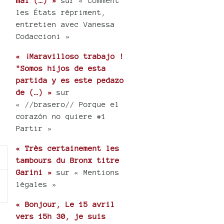
mai (…) »
sur « Comment
les États répriment,
entretien avec Vanessa
Codaccioni »
« ¡Maravilloso trabajo !
"Somos hijos de esta
partida y es este pedazo
de (…) »
sur
« //brasero// Porque el
corazón no quiere #1
Partir »
« Très certainement les
tambours du Bronx titre
Garini »
sur « Mentions
légales »
« Bonjour, Le 15 avril
vers 15h 30, je suis