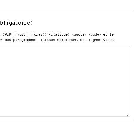
obligatoire)
is SPIP
[->url] {{gras}} {italique} <quote> <code>
et le
er des paragraphes, laissez simplement des lignes vides.