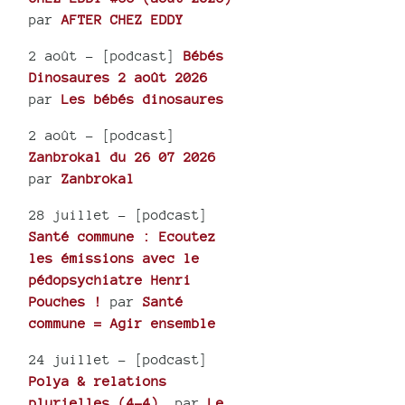
par
AFTER CHEZ EDDY
2 août
- [podcast]
Bébés
Dinosaures 2 août 2026
par
Les bébés dinosaures
2 août
- [podcast]
Zanbrokal du 26 07 2026
par
Zanbrokal
28 juillet
- [podcast]
Santé commune : Ecoutez
les émissions avec le
pédopsychiatre Henri
Pouches !
par
Santé
commune = Agir ensemble
24 juillet
- [podcast]
Polya & relations
plurielles (4-4).
par
Le