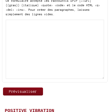
Ce formulaire accepte les raccourcis SPIP
[->url]
{{gras}} {italique} <quote> <code>
et le code HTML
<q>
<del> <ins>
. Pour créer des paragraphes, laissez
simplement des lignes vides.
POSITIVE VIBRATION