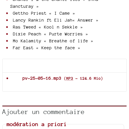
Sancturay »
Gettho Priest « I Came »
Lancy Rankin ft Eli Jah« Answer »
Ras Tweed « Kool n Sekkle »
Dixie Peach « Purte Worries »
Mo Kalamity « Breathe of life »
Far East « Keep the face »
Documents joints
pv-25-05-16.mp3
(
MP3
-
124.6 Mio
)
Ajouter un commentaire
modération a priori