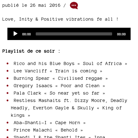
publié le 26 mai 2016 /
Love, Inity & Positive vibrations fe all !
Audio
Current
Total
00:00
00:00
time
duration
Player
Playlist de ce soir :
Rico and his Blue Boys « Soul of Africa »
Lee Vancliff « Train is coming »
Burning Spear « Civilised reggae »
Gregory Isaacs « Poor and Clean »
Pala Clark « So near yet so far »
Restless Mashaits ft. Dizzy Moore, Deadly
Headly, Everton Gayle & Skully « King of
kings »
Aba-Shanti-I « Cape Horn »
Prince Malachi « Behold »
Shandi I & the Shanti Ites « Inna