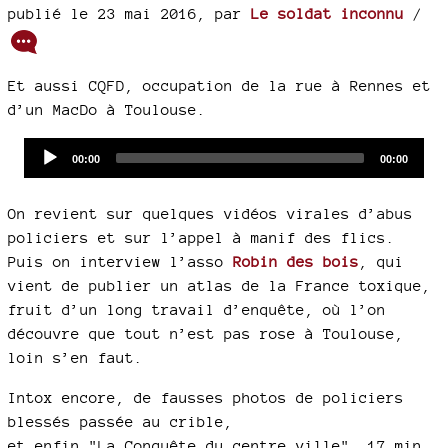
publié le 23 mai 2016
,
par
Le soldat inconnu
/
Et aussi CQFD, occupation de la rue à Rennes et
d’un MacDo à Toulouse.
Audio
Current
Total
00:00
00:00
time
duration
Player
On revient sur quelques vidéos virales d’abus
policiers et sur l’appel à manif des flics.
Puis on interview l’asso
Robin des bois
, qui
vient de publier un atlas de la France toxique,
fruit d’un long travail d’enquête, où l’on
découvre que tout n’est pas rose à Toulouse,
loin s’en faut.
Intox encore, de fausses photos de policiers
blessés passée au crible,
et enfin "La Conquête du centre ville", 17 min.