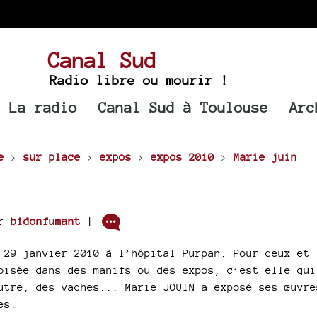
Canal Sud
Radio libre ou mourir !
La radio
Canal Sud à Toulouse
Arc
e
>
sur place
>
expos
>
expos 2010
>
Marie juin
ar
bidonfumant
|
 29 janvier 2010 à l’hôpital Purpan. Pour ceux et
oisée dans des manifs ou des expos, c’est elle qui
utre, des vaches... Marie JOUIN a exposé ses œuvre
es.