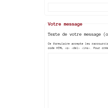
Votre message
Texte de votre message (
Ce formulaire accepte les raccourc
code HTML
<q> <del> <ins>
. Pour cré