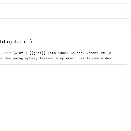
obligatoire)
is SPIP
[->url] {{gras}} {italique} <quote> <code>
et le
er des paragraphes, laissez simplement des lignes vides.