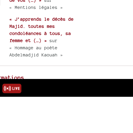
de vos (…) »
sur
« Mentions légales »
« J’apprends le décès de
Majid. toutes mes
condoléances à tous, sa
femme et (…) »
sur
« Hommage au poète
Abdelmadjid Kaouah »
rmations
ns légales
u site