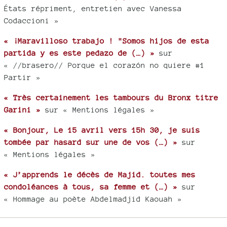
États répriment, entretien avec Vanessa
Codaccioni »
« ¡Maravilloso trabajo ! "Somos hijos de esta
partida y es este pedazo de (…) »
sur
« //brasero// Porque el corazón no quiere #1
Partir »
« Très certainement les tambours du Bronx titre
Garini »
sur « Mentions légales »
« Bonjour, Le 15 avril vers 15h 30, je suis
tombée par hasard sur une de vos (…) »
sur
« Mentions légales »
« J’apprends le décès de Majid. toutes mes
condoléances à tous, sa femme et (…) »
sur
« Hommage au poète Abdelmadjid Kaouah »