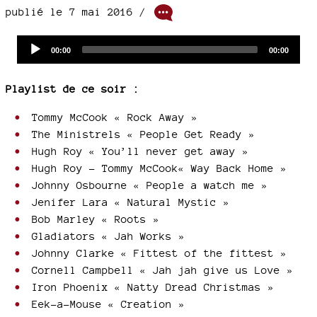
publié le 7 mai 2016 /
Audio
Current
Total
00:00
00:00
time
duration
Player
Playlist de ce soir :
Tommy McCook « Rock Away »
The Ministrels « People Get Ready »
Hugh Roy « You’ll never get away »
Hugh Roy – Tommy McCook« Way Back Home »
Johnny Osbourne « People a watch me »
Jenifer Lara « Natural Mystic »
Bob Marley « Roots »
Gladiators « Jah Works »
Johnny Clarke « Fittest of the fittest »
Cornell Campbell « Jah jah give us Love »
Iron Phoenix « Natty Dread Christmas »
Eek-a-Mouse « Creation »