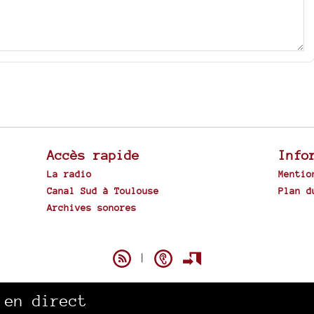
Accès rapide
Info
La radio
Mentio
Canal Sud à Toulouse
Plan d
Archives sonores
Spip
|
 en direct