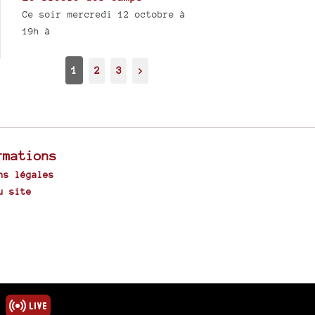
Ce soir mercredi 12 octobre à
19h à
1
2
3
>
rmations
ns légales
u site