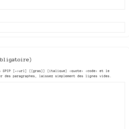
obligatoire)
is SPIP
[->url] {{gras}} {italique} <quote> <code>
et le
er des paragraphes, laissez simplement des lignes vides.