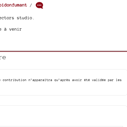
bidonfumant
/
ectors studio.
e à venir
re
e contribution n’apparaîtra qu’après avoir été validée par les