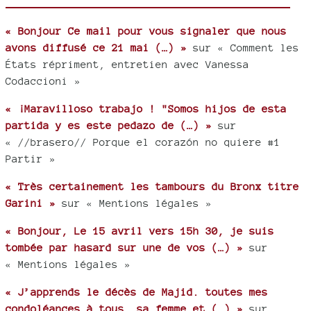
« Bonjour Ce mail pour vous signaler que nous
avons diffusé ce 21 mai (…) »
sur « Comment les
États répriment, entretien avec Vanessa
Codaccioni »
« ¡Maravilloso trabajo ! "Somos hijos de esta
partida y es este pedazo de (…) »
sur
« //brasero// Porque el corazón no quiere #1
Partir »
« Très certainement les tambours du Bronx titre
Garini »
sur « Mentions légales »
« Bonjour, Le 15 avril vers 15h 30, je suis
tombée par hasard sur une de vos (…) »
sur
« Mentions légales »
« J’apprends le décès de Majid. toutes mes
condoléances à tous, sa femme et (…) »
sur