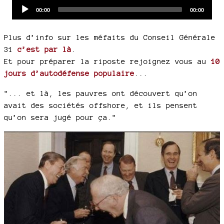
Audio
Current
Total
00:00
00:00
time
duration
Player
Plus d’info sur les méfaits du Conseil Générale
31
c’est par là
.
Et pour préparer la riposte rejoignez vous au
10
jours d’autodéfense populaire
...
"... et là, les pauvres ont découvert qu’on
avait des sociétés offshore, et ils pensent
qu’on sera jugé pour ça."