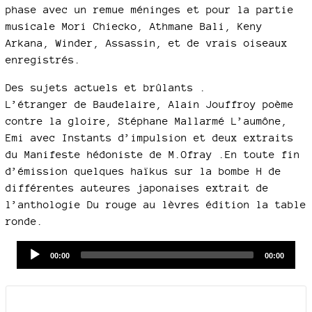
phase avec un remue méninges et pour la partie
musicale Mori Chiecko, Athmane Bali, Keny
Arkana, Winder, Assassin, et de vrais oiseaux
enregistrés.
Des sujets actuels et brûlants .
L’étranger de Baudelaire, Alain Jouffroy poème
contre la gloire, Stéphane Mallarmé L’aumône,
Emi avec Instants d’impulsion et deux extraits
du Manifeste hédoniste de M.Ofray .En toute fin
d’émission quelques haïkus sur la bombe H de
différentes auteures japonaises extrait de
l’anthologie Du rouge au lèvres édition la table
ronde.
Audio
Current
Total
00:00
00:00
time
duration
Player
Documents joints