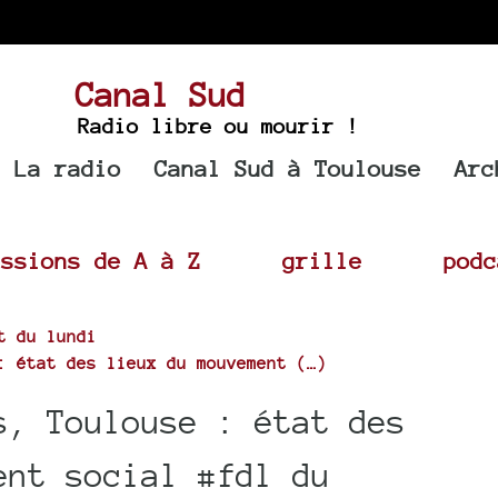
Canal Sud
Radio libre ou mourir !
La radio
Canal Sud à Toulouse
Arc
issions de A à Z
grille
podc
t du lundi
: état des lieux du mouvement (…)
s, Toulouse : état des
ent social #fdl du