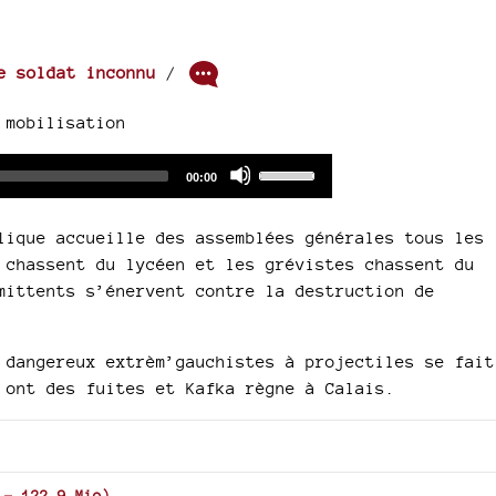
e soldat inconnu
/
 mobilisation
Audio
Use
Total
00:00
duration
Player
Up/Down
Arrow
lique accueille des assemblées générales tous les
keys
 chassent du lycéen et les grévistes chassent du
to
mittents s’énervent contre la destruction de
increase
or
decrease
 dangereux extrèm’gauchistes à projectiles se fait
volume.
 ont des fuites et Kafka règne à Calais.
-
122.9 Mio
)