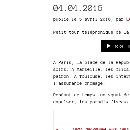
04.04.2016
publié le 5 avril 2016
,
par
L
Petit tour téléphonique de la
Current
00:00
time
A Paris, la place de la Répub
soirs. A Marseille, les flics
patron. A Toulouse, les inter
l’assurance chômage.
Pendant ce temps, un squat de
expulser, les paradis fiscaux
Documents joints
t004_20160404.mp3
(
MP3