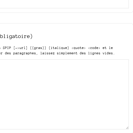
obligatoire)
is SPIP
[->url] {{gras}} {italique} <quote> <code>
et le
er des paragraphes, laissez simplement des lignes vides.