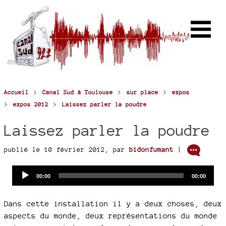
>
>
>
Accueil
Canal Sud à Toulouse
sur place
expos
>
>
expos 2012
Laissez parler la poudre
Laissez parler la poudre
publié le 10 février 2012
,
par
bidonfumant
|
Audio
Current
Total
00:00
00:00
time
duration
Player
Dans cette installation il y a deux choses, deux
aspects du monde, deux représentations du monde