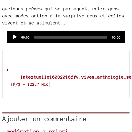
quelques poèmes qui se partagent, entre gens
avec modes action à la surprise ceux et celles
vivent et se stimulent .
Audio
Current
Total
00:00
00:00
time
duration
Player
Documents joints
latextuelle16032016ffv.vives_anthologie_se
(
MP3
-
122.7 Mio
)
Ajouter un commentaire
modération a priori