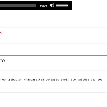
Audio
Use
Total
00:00
duration
Player
Up/Down
Arrow
keys
to
increase
o
)
or
decrease
volume.
re
e contribution n’apparaîtra qu’après avoir été validée par les