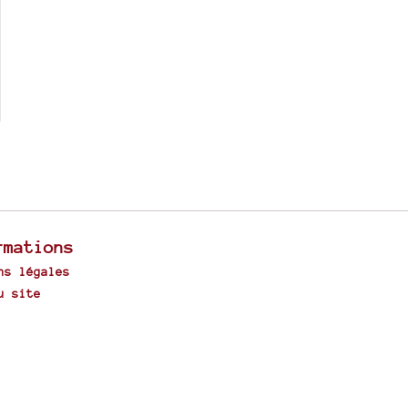
rmations
ns légales
u site