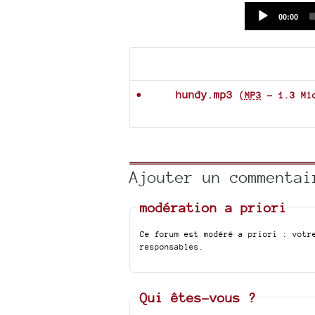
Current
00:00
time
Documents joints
hundy.mp3
(
MP3
-
1.3 Mi
Ajouter un commentai
modération a priori
Ce forum est modéré a priori : votr
responsables.
Qui êtes-vous ?