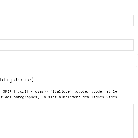
obligatoire)
is SPIP
[->url] {{gras}} {italique} <quote> <code>
et le
er des paragraphes, laissez simplement des lignes vides.