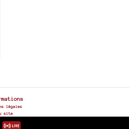
rmations
ns légales
u site