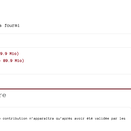
a fourmi
89.9 Mio
)
-
89.9 Mio
)
re
e contribution n’apparaîtra qu’après avoir été validée par les