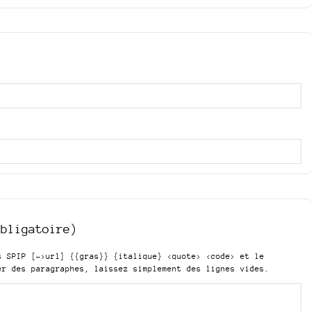
obligatoire)
is SPIP
[->url] {{gras}} {italique} <quote> <code>
et le
er des paragraphes, laissez simplement des lignes vides.