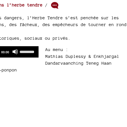
ns l’herbe tendre
/
s dangers, l’Herbe Tendre s’est penchée sur les
ns, des fâcheux, des empêcheurs de tourner en rond
toriques, sociaux ou privés.
Use
Au menu :
Total
00:00
duration
Up/Down
Mathias Duplessy & Enkhjargal
Arrow
Dandarvaanching Teneg Haan
keys
-ponpon
to
increase
or
decrease
volume.