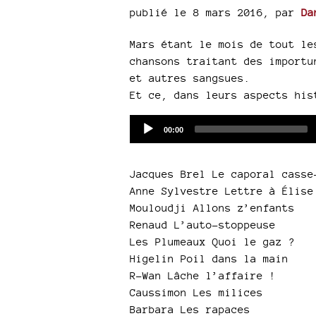
publié le 8 mars 2016
,
par
Da
Mars étant le mois de tout le
chansons traitant des importu
et autres sangsues.
Et ce, dans leurs aspects his
Audio
Current
00:00
time
Player
Jacques Brel Le caporal casse
Anne Sylvestre Lettre à Élise
Mouloudji Allons z’enfants
Renaud L’auto-stoppeuse
Les Plumeaux Quoi le gaz ?
Higelin Poil dans la main
R-Wan Lâche l’affaire !
Caussimon Les milices
Barbara Les rapaces