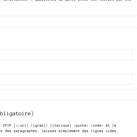
obligatoire)
is SPIP
[->url] {{gras}} {italique} <quote> <code>
et le
er des paragraphes, laissez simplement des lignes vides.