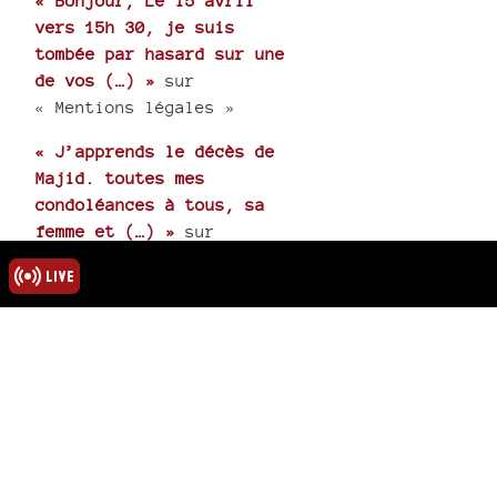
« Bonjour, Le 15 avril
vers 15h 30, je suis
tombée par hasard sur une
de vos (…) »
sur
« Mentions légales »
« J’apprends le décès de
Majid. toutes mes
condoléances à tous, sa
femme et (…) »
sur
« Hommage au poète
Abdelmadjid Kaouah »
rmations
ns légales
u site