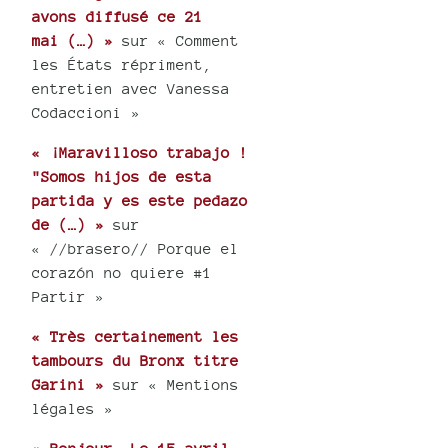
avons diffusé ce 21
mai (…) »
sur « Comment
les États répriment,
entretien avec Vanessa
Codaccioni »
« ¡Maravilloso trabajo !
"Somos hijos de esta
partida y es este pedazo
de (…) »
sur
« //brasero// Porque el
corazón no quiere #1
Partir »
« Très certainement les
tambours du Bronx titre
Garini »
sur « Mentions
légales »