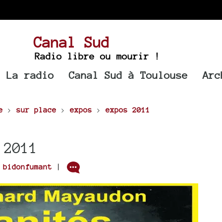
Canal Sud
Radio libre ou mourir !
La radio
Canal Sud à Toulouse
Arc
e
>
sur place
>
expos
>
expos 2011
 2011
r
bidonfumant
|