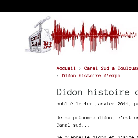
Accueil
>
Canal Sud à Toulous
>
Didon histoire d’expo
Didon histoire 
publié le 1er janvier 2011
,
p
Je me prénomme didon, c’est u
Canal sud...
je m’appelle didon et j’aime 