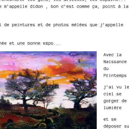
e m’appelle didon , bon c’est comme ça, point à la
l de peintures et de photos mélées que j’appelle
née et une bonne expo...
Avec la
Naissance
du
Printemps
j’ai vu l
ciel se
gorger de
lumière
et se
déposer s