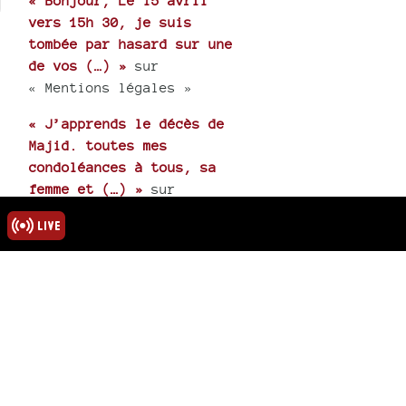
« Bonjour, Le 15 avril
vers 15h 30, je suis
tombée par hasard sur une
de vos (…) »
sur
« Mentions légales »
« J’apprends le décès de
Majid. toutes mes
condoléances à tous, sa
femme et (…) »
sur
« Hommage au poète
Abdelmadjid Kaouah »
rmations
ns légales
u site