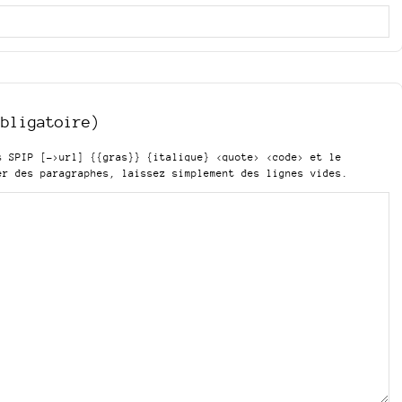
obligatoire)
is SPIP
[->url] {{gras}} {italique} <quote> <code>
et le
er des paragraphes, laissez simplement des lignes vides.