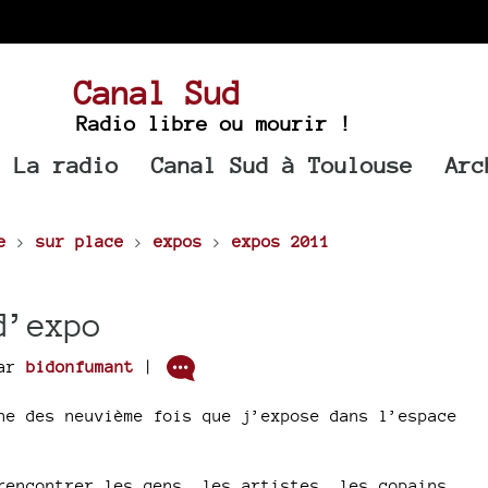
Canal Sud
Radio libre ou mourir !
La radio
Canal Sud à Toulouse
Arc
e
>
sur place
>
expos
>
expos 2011
d’expo
ar
bidonfumant
|
ne des neuvième fois que j’expose dans l’espace
rencontrer les gens, les artistes, les copains...