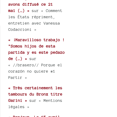
avons diffusé ce 21
mai (…) »
sur « Comment
les États répriment,
entretien avec Vanessa
Codaccioni »
« ¡Maravilloso trabajo !
"Somos hijos de esta
partida y es este pedazo
de (…) »
sur
« //brasero// Porque el
corazón no quiere #1
Partir »
« Très certainement les
tambours du Bronx titre
Garini »
sur « Mentions
légales »