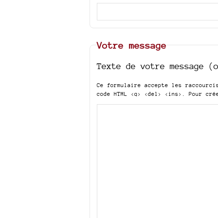
Votre message
Texte de votre message (
Ce formulaire accepte les raccourc
code HTML
<q> <del> <ins>
. Pour cré