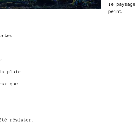
le paysag
peint.
ortes
e
la pluie
eux que
été résister.