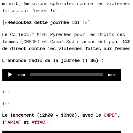
minuit, émissions spéciales contre les violences
faites aux femmes !
*]
[*
Réécoutez cette journée ici :
*]
Le Collectif Midi Pyrenées pour les Droits des
femmes (CMPDF) et Canal Sud s’associent pour
12h
de direct contre les violences faites aux femmes
L’annonce radio de la journée (1’36) :
Audio
Current
Total
00:00
00:00
time
duration
Player
+++
+++
Le lancement (12h00 - 13h30), avec le
CMPDF
,
l’
APIAF
et
ATTAC
: