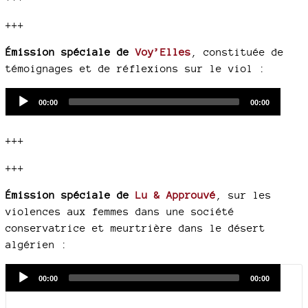
+++
Émission spéciale de
Voy’Elles
, constituée de
témoignages et de réflexions sur le viol :
Audio
Current
Total
00:00
00:00
time
duration
Player
+++
+++
Émission spéciale de
Lu & Approuvé
, sur les
violences aux femmes dans une société
conservatrice et meurtrière dans le désert
algérien :
Audio
Current
Total
00:00
00:00
time
duration
Player