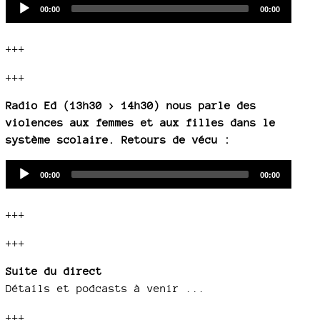
Audio
Current
Total
00:00
00:00
time
duration
Player
+++
+++
Radio Ed (13h30 > 14h30) nous parle des
violences aux femmes et aux filles dans le
système scolaire. Retours de vécu :
Audio
Current
Total
00:00
00:00
time
duration
Player
+++
+++
Suite du direct
Détails et podcasts à venir ...
+++