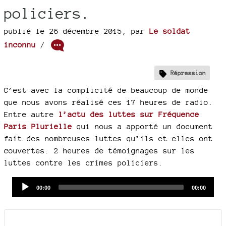
policiers.
publié le 26 décembre 2015
,
par
Le soldat
inconnu
/
Répression
C’est avec la complicité de beaucoup de monde
que nous avons réalisé ces 17 heures de radio.
Entre autre
l’actu des luttes sur Fréquence
Paris Plurielle
qui nous a apporté un document
fait des nombreuses luttes qu’ils et elles ont
couvertes. 2 heures de témoignages sur les
luttes contre les crimes policiers.
Audio
Current
Total
00:00
00:00
time
duration
Player
Documents joints