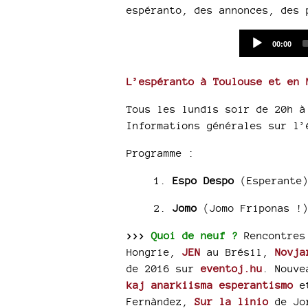
espéranto, des annonces, des 
Current
00:00
time
L’espéranto à Toulouse et en 
Tous les lundis soir de 20h à
Informations générales sur l’
Programme :
1.
Espo Despo
(Esperante
2.
Jomo
(Jomo Friponas !
>>>
Quoi de neuf ?
Rencontre
Hongrie,
JEN
au Brésil,
Novj
de 2016 sur
eventoj.hu
. Nouve
kaj anarkiisma esperantismo
Fernàndez,
Sur la linio
de Jo