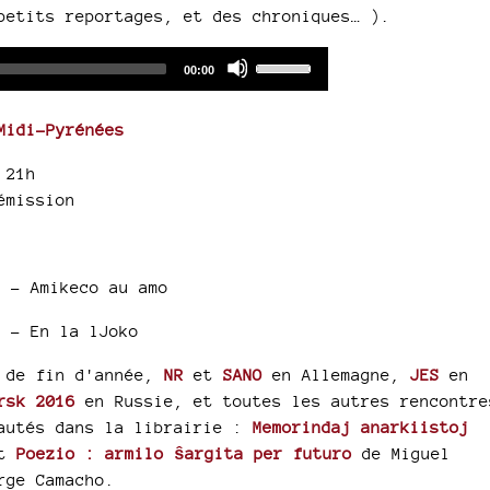
petits reportages, et des chroniques… ).
Audio
Use
Total
00:00
duration
Player
Up/Down
Arrow
Midi-Pyrénées
keys
to
 21h
increase
émission
or
decrease
volume.
) -
Amikeco au amo
) -
En la lJoko
s de fin d'année,
NR
et
SANO
en Allemagne,
JES
en
arsk 2016
en Russie, et toutes les autres rencontre
autés dans la librairie :
Memorindaj anarkiistoj
et
Poezio : armilo ŝargita per futuro
de Miguel
rge Camacho.