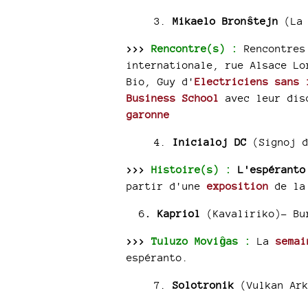
3.
Mikaelo Bronŝtejn
(La 
>>>
Rencontre(s) :
Rencontres 
internationale, rue Alsace Lo
Bio, Guy d'
Electriciens sans 
Business School
avec leur dis
garonne
4.
Inicialoj DC
(Signoj 
>>>
Histoire(s) :
L'espéranto
partir d'une
exposition
de la
6
. Kapriol
(Kavaliriko)-
Bu
>>>
Tuluzo Moviĝas :
La
semai
espéranto.
7.
Solotronik
(Vulkan Ark