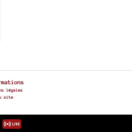
rmations
ns légales
u site