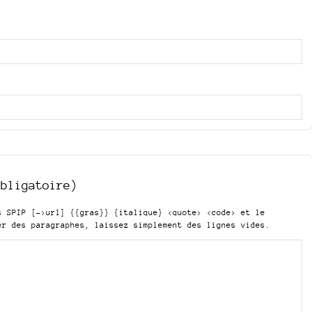
obligatoire)
is SPIP
[->url] {{gras}} {italique} <quote> <code>
et le
er des paragraphes, laissez simplement des lignes vides.