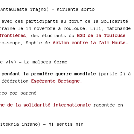
Antaùlasta Trajno) -
Kirlanta sorto
avec des participants au forum de la Solidarité
rraine le 14 novembre à Toulouse. Lili, marchande
frontières
, des étudiants du
B3D de la Toulouse
co-soupe, Sophie de
Action contre la faim Haute-
de viv) -
La malpeza dormo
 pendant la première guerre mondiale
(partie 2) à
 fédération
Espéranto Bretagne.
reo por barend
ne de la solidarité internationale
racontée en
iteknia infano) -
Mi sentis min