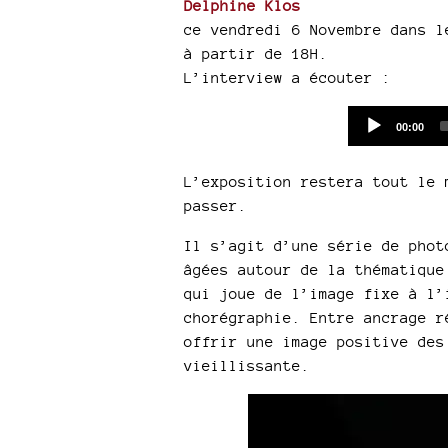
Delphine Klos
ce vendredi 6 Novembre dans l
à partir de 18H.
L’interview a écouter :
Current
00:00
time
L’exposition restera tout le 
passer.
Il s’agit d’une série de phot
âgées autour de la thématique
qui joue de l’image fixe à l’
chorégraphie. Entre ancrage r
offrir une image positive des
vieillissante.