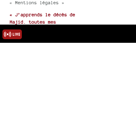
« Mentions légales »
« J’apprends le décès de
Majid. toutes mes
condoléances à tous, sa
femme et (…) »
sur
« Hommage au poète
Abdelmadjid Kaouah »
rmations
ns légales
u site