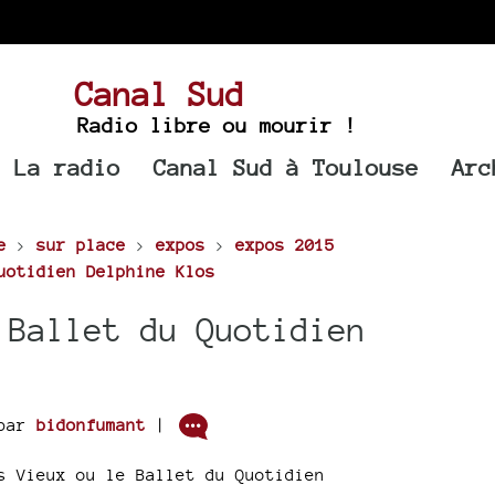
Canal Sud
Radio libre ou mourir !
La radio
Canal Sud à Toulouse
Arc
e
>
sur place
>
expos
>
expos 2015
uotidien Delphine Klos
 Ballet du Quotidien
par
bidonfumant
|
s Vieux ou le Ballet du Quotidien