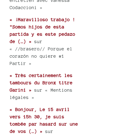
entretien avec Vanessa
Codaccioni »
« ¡Maravilloso trabajo !
"Somos hijos de esta
partida y es este pedazo
de (…) »
sur
« //brasero// Porque el
corazón no quiere #1
Partir »
« Très certainement les
tambours du Bronx titre
Garini »
sur « Mentions
légales »
« Bonjour, Le 15 avril
vers 15h 30, je suis
tombée par hasard sur une
de vos (…) »
sur