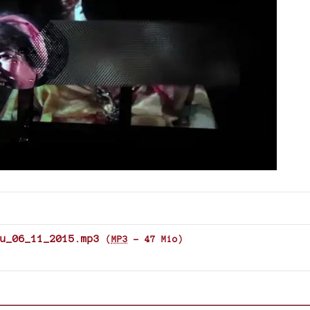
u_06_11_2015.mp3
(
MP3
-
47 Mio
)