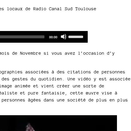
es locaux de Radio Canal Sud Toulouse
Audio
Use
Total
00:00
duration
Player
Up/Down
Arrow
mois de Novembre si vous avez l’occasion d’y
keys
to
increase
ographies associées à des citations de personnes
or
 des gestes du quotidien. Une vidéo y est associée
decrease
image animée et vient créer une sorte de
volume.
éaliste et pure fantaisie, cette œuvre vise à
 personnes âgées dans une société de plus en plus