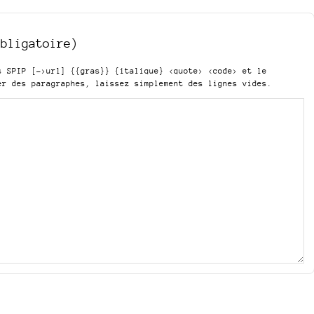
obligatoire)
is SPIP
[->url] {{gras}} {italique} <quote> <code>
et le
er des paragraphes, laissez simplement des lignes vides.