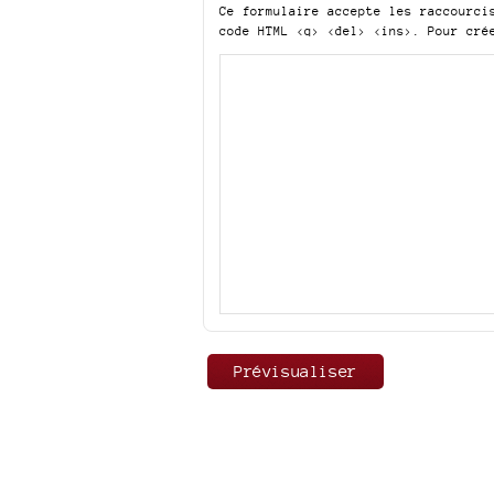
Ce formulaire accepte les raccourc
code HTML
<q> <del> <ins>
. Pour cré