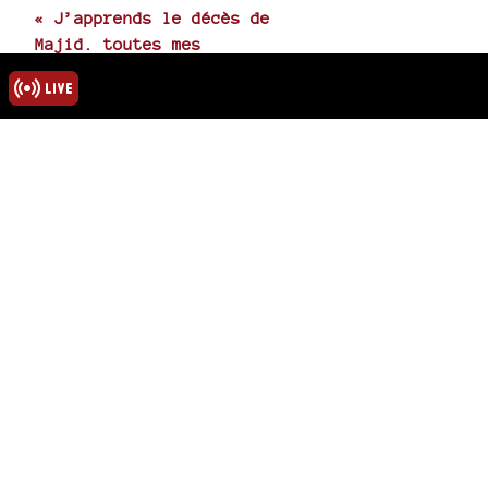
« J’apprends le décès de
Majid. toutes mes
condoléances à tous, sa
femme et (…) »
sur
« Hommage au poète
Abdelmadjid Kaouah »
rmations
ns légales
u site