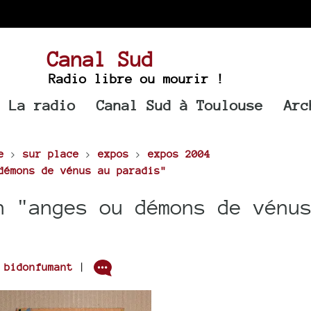
Canal Sud
Radio libre ou mourir !
La radio
Canal Sud à Toulouse
Arc
e
>
sur place
>
expos
>
expos 2004
démons de vénus au paradis"
n "anges ou démons de vénu
r
bidonfumant
|