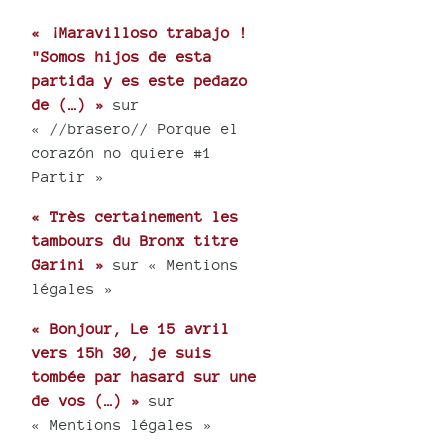
« ¡Maravilloso trabajo !
"Somos hijos de esta
partida y es este pedazo
de (…) »
sur
« //brasero// Porque el
corazón no quiere #1
Partir »
« Très certainement les
tambours du Bronx titre
Garini »
sur « Mentions
légales »
« Bonjour, Le 15 avril
vers 15h 30, je suis
tombée par hasard sur une
de vos (…) »
sur
« Mentions légales »