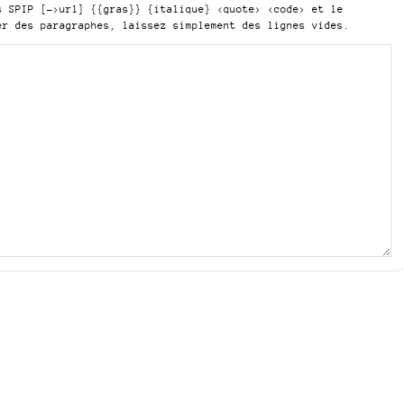
is SPIP
[->url] {{gras}} {italique} <quote> <code>
et le
er des paragraphes, laissez simplement des lignes vides.