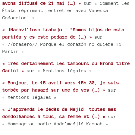
avons diffusé ce 21 mai (…) »
sur « Comment les
États répriment, entretien avec Vanessa
Codaccioni »
« ¡Maravilloso trabajo ! "Somos hijos de esta
partida y es este pedazo de (…) »
sur
« //brasero// Porque el corazón no quiere #1
Partir »
« Très certainement les tambours du Bronx titre
Garini »
sur « Mentions légales »
« Bonjour, Le 15 avril vers 15h 30, je suis
tombée par hasard sur une de vos (…) »
sur
« Mentions légales »
« J’apprends le décès de Majid. toutes mes
condoléances à tous, sa femme et (…) »
sur
« Hommage au poète Abdelmadjid Kaouah »