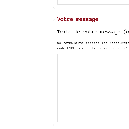
Votre message
Texte de votre message (
Ce formulaire accepte les raccourc
code HTML
<q> <del> <ins>
. Pour cré