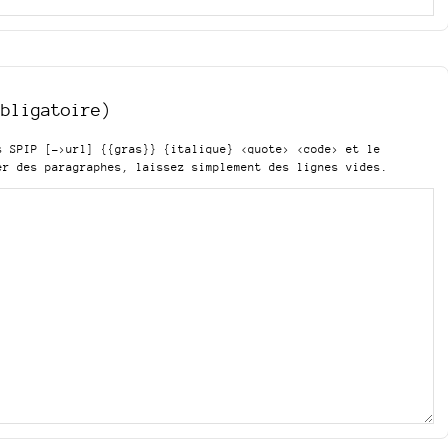
obligatoire)
is SPIP
[->url] {{gras}} {italique} <quote> <code>
et le
er des paragraphes, laissez simplement des lignes vides.