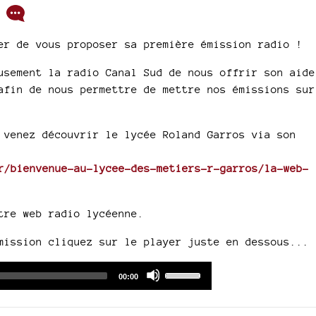
/
er de vous proposer sa première émission radio !
usement la radio Canal Sud de nous offrir son aide
afin de nous permettre de mettre nos émissions sur
 venez découvrir le lycée Roland Garros via son
r/bienvenue-au-lycee-des-metiers-r-garros/la-web-
tre web radio lycéenne.
mission cliquez sur le player juste en dessous...
Audio
Use
Total
00:00
duration
Player
Up/Down
Arrow