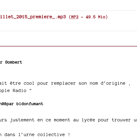
keys
to
increase
illet_2015_premiere_.mp3
(
MP3
-
49.5 Mio
)
or
decrease
volume.
par
Gombert
ait être cool pour remplacer son nom d’origine ,
ople Radio "
5h08par
bidonfumant
urs justement en ce moment au lycée pour trouver u
n dans l’urne collective !