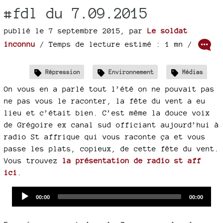
#fdl du 7.09.2015
publié le 7 septembre 2015
,
par
Le soldat
inconnu
/ Temps de lecture estimé : 1 mn /
Répression
Environnement
Médias
On vous en a parlé tout l’été on ne pouvait pas
ne pas vous le raconter, la fête du vent a eu
lieu et c’était bien. C’est même la douce voix
de Grégoire ex canal sud officiant aujourd’hui à
radio St affrique qui vous raconte ça et vous
passe les plats, copieux, de cette fête du vent.
Vous trouvez
la présentation de radio st aff
ici
.
Audio
Current
Total
00:00
00:00
time
duration
Player