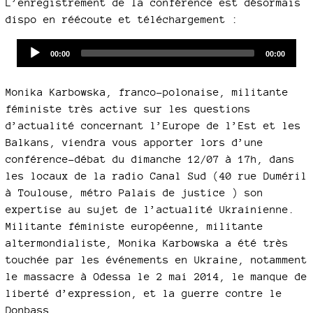
L’enregistrement de la conférence est désormais
dispo en réécoute et téléchargement :
Audio
Current
Total
00:00
00:00
time
duration
Player
Monika Karbowska, franco-polonaise, militante
féministe très active sur les questions
d’actualité concernant l’Europe de l’Est et les
Balkans, viendra vous apporter lors d’une
conférence-débat du dimanche 12/07 à 17h, dans
les locaux de la radio Canal Sud (40 rue Duméril
à Toulouse, métro Palais de justice ) son
expertise au sujet de l’actualité Ukrainienne.
Militante féministe européenne, militante
altermondialiste, Monika Karbowska a été très
touchée par les événements en Ukraine, notamment
le massacre à Odessa le 2 mai 2014, le manque de
liberté d’expression, et la guerre contre le
Donbass.