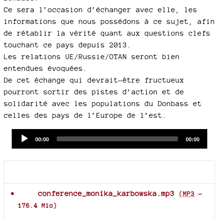
Ce sera l’occasion d’échanger avec elle, les
informations que nous possédons à ce sujet, afin
de rétablir la vérité quant aux questions clefs
touchant ce pays depuis 2013.
Les relations UE/Russie/OTAN seront bien
entendues évoquées.
De cet échange qui devrait-être fructueux
pourront sortir des pistes d’action et de
solidarité avec les populations du Donbass et
celles des pays de l’Europe de l’est.
Audio
Current
Total
00:00
00:00
time
duration
Player
Documents joints
conference_monika_karbowska.mp3
(
MP3
-
176.4 Mio
)