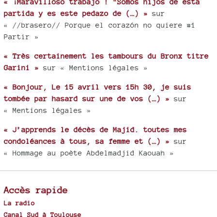
« ¡Maravilloso trabajo ! "Somos hijos de esta
partida y es este pedazo de (…) »
sur
« //brasero// Porque el corazón no quiere #1
Partir »
« Très certainement les tambours du Bronx titre
Garini »
sur « Mentions légales »
« Bonjour, Le 15 avril vers 15h 30, je suis
tombée par hasard sur une de vos (…) »
sur
« Mentions légales »
« J’apprends le décès de Majid. toutes mes
condoléances à tous, sa femme et (…) »
sur
« Hommage au poète Abdelmadjid Kaouah »
Accès rapide
La radio
Canal Sud à Toulouse