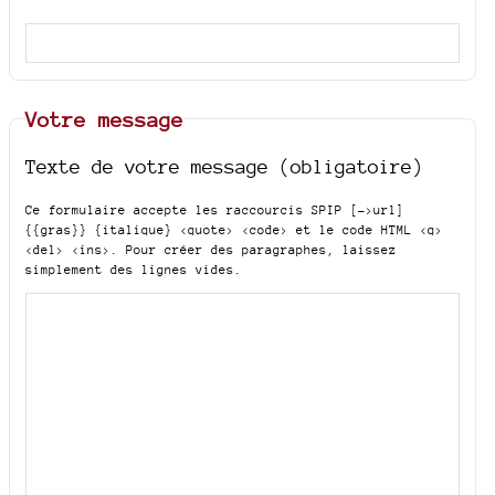
Votre message
Texte de votre message (obligatoire)
Ce formulaire accepte les raccourcis SPIP
[->url]
{{gras}} {italique} <quote> <code>
et le code HTML
<q>
<del> <ins>
. Pour créer des paragraphes, laissez
simplement des lignes vides.