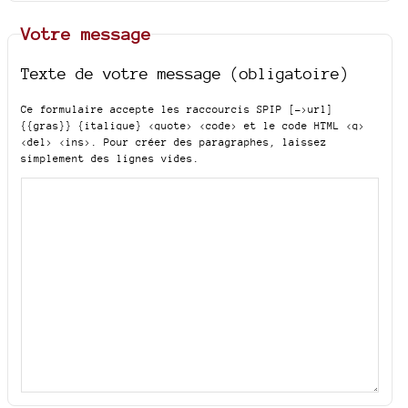
Votre message
Texte de votre message (obligatoire)
Ce formulaire accepte les raccourcis SPIP
[->url]
{{gras}} {italique} <quote> <code>
et le code HTML
<q>
<del> <ins>
. Pour créer des paragraphes, laissez
simplement des lignes vides.