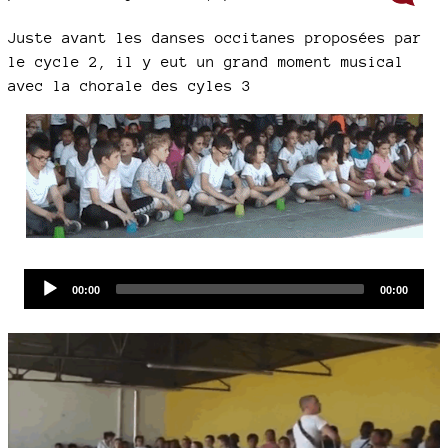
Juste avant les danses occitanes proposées par
le cycle 2, il y eut un grand moment musical
avec la chorale des cyles 3
Audio
Current
Total
00:00
00:00
time
duration
Player