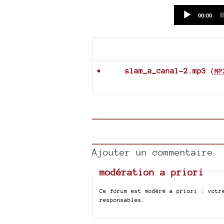
Current
00:00
time
Documents joints
slam_a_canal-2.mp3
(
MP
Ajouter un commentaire
modération a priori
Ce forum est modéré a priori : votr
responsables.