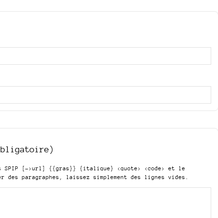
obligatoire)
is SPIP
[->url] {{gras}} {italique} <quote> <code>
et le
er des paragraphes, laissez simplement des lignes vides.