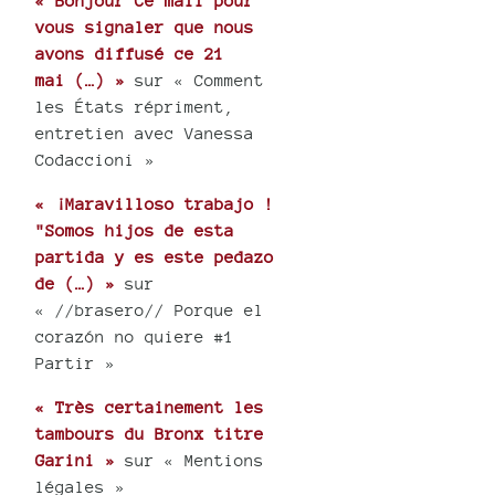
« Bonjour Ce mail pour
vous signaler que nous
avons diffusé ce 21
mai (…) »
sur « Comment
les États répriment,
entretien avec Vanessa
Codaccioni »
« ¡Maravilloso trabajo !
"Somos hijos de esta
partida y es este pedazo
de (…) »
sur
« //brasero// Porque el
corazón no quiere #1
Partir »
« Très certainement les
tambours du Bronx titre
Garini »
sur « Mentions
légales »