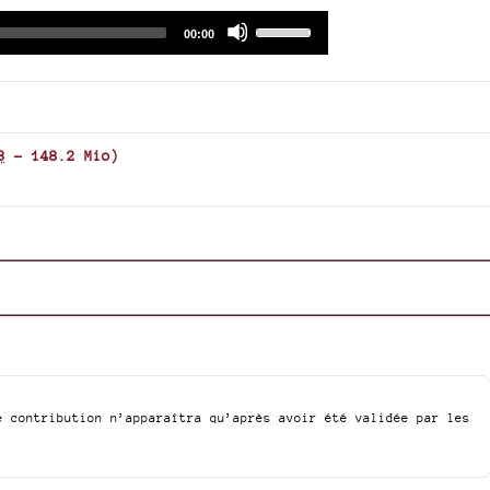
Audio
Use
Total
00:00
duration
Player
Up/Down
Arrow
keys
to
increase
3
-
148.2 Mio
)
or
decrease
volume.
e contribution n’apparaîtra qu’après avoir été validée par les