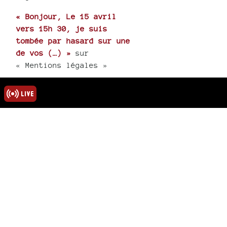
« Bonjour, Le 15 avril
vers 15h 30, je suis
tombée par hasard sur une
de vos (…) »
sur
« Mentions légales »
« J’apprends le décès de
Majid. toutes mes
condoléances à tous, sa
femme et (…) »
sur
« Hommage au poète
Abdelmadjid Kaouah »
rmations
ns légales
u site