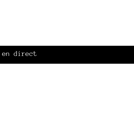
 en direct
Accès rapide
Info
La radio
Mentio
Canal Sud à Toulouse
Plan d
Archives sonores