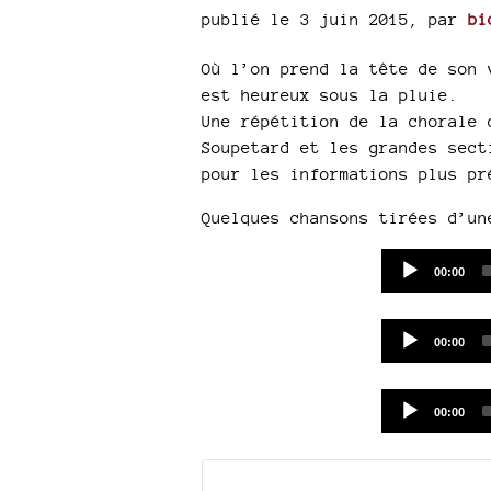
publié le 3 juin 2015
,
par
bi
Où l’on prend la tête de son 
est heureux sous la pluie.
Une répétition de la chorale 
Soupetard et les grandes sect
pour les informations plus pr
Quelques chansons tirées d’un
Current
00:00
time
Current
00:00
time
Current
00:00
time
Documents joints