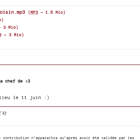
to
decrease
increase
oisin.mp3
(
MP3
-
1.5 Mio
)
volume.
or
o
)
decrease
-
3 Mio
)
volume.
3
-
3 Mio
)
La chef de <3
lieu le 11 juin :)
re
e contribution n’apparaîtra qu’après avoir été validée par les