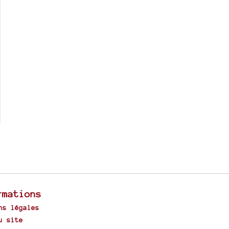
rmations
ns légales
u site