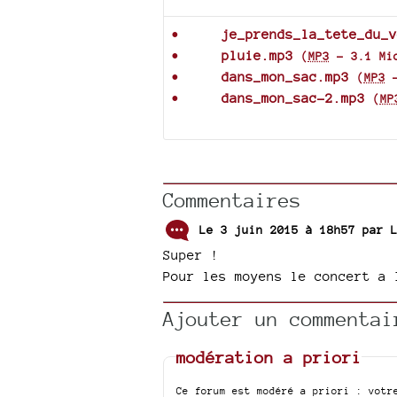
je_prends_la_tete_du_v
pluie.mp3
(
MP3
-
3.1 Mi
dans_mon_sac.mp3
(
MP3
dans_mon_sac-2.mp3
(
MP
Commentaires
Le 3 juin 2015 à 18h57 par
Super !
Pour les moyens le concert a 
Ajouter un commentai
modération a priori
Ce forum est modéré a priori : votr