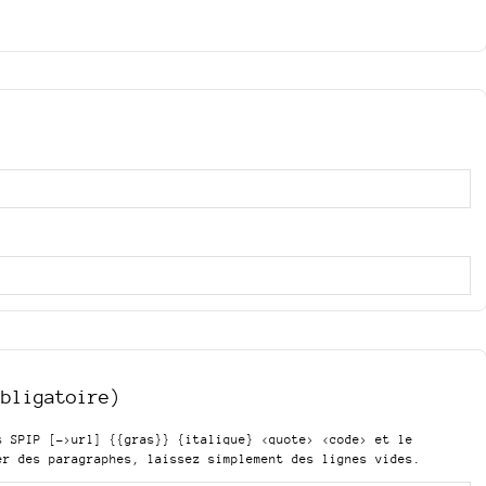
obligatoire)
is SPIP
[->url] {{gras}} {italique} <quote> <code>
et le
er des paragraphes, laissez simplement des lignes vides.