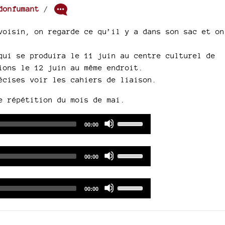
donfumant
/
voisin, on regarde ce qu’il y a dans son sac et on
qui se produira le 11 juin au centre culturel de
ions le 12 juin au même endroit.
écises voir les cahiers de liaison.
e répétition du mois de mai.
Audio
Use
Total
00:00
duration
Player
Up/Down
Arrow
Audio
Use
keys
Total
00:00
duration
Player
Up/Down
to
Arrow
increase
Audio
Use
keys
Total
00:00
or
duration
Player
Up/Down
to
decrease
Arrow
increase
volume.
keys
or