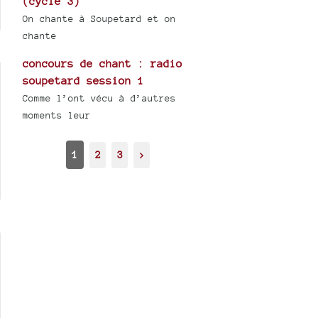
(cycle 3)
On chante à Soupetard et on
chante
concours de chant : radio
soupetard session 1
Comme l’ont vécu à d’autres
moments leur
1
2
3
>