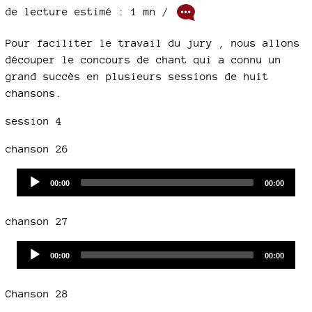
de lecture estimé : 1 mn /
Pour faciliter le travail du jury , nous allons
découper le concours de chant qui a connu un
grand succès en plusieurs sessions de huit
chansons.
session 4
chanson 26
Audio
Current
Total
00:00
00:00
time
duration
Player
chanson 27
Audio
Current
Total
00:00
00:00
time
duration
Player
Chanson 28