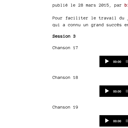
publié le 28 mars 2015
,
par
b
Pour faciliter le travail du 
qui a connu un grand succès e
Session 3
Chanson 17
Current
00:00
time
Chanson 18
Current
00:00
time
Chanson 19
Current
00:00
time