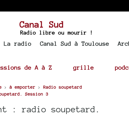
Canal Sud
Radio libre ou mourir !
La radio
Canal Sud à Toulouse
Arc
issions de A à Z
grille
podc
e
>
à emporter
>
Radio soupetard
oupetard. Session 3
nt : radio soupetard.