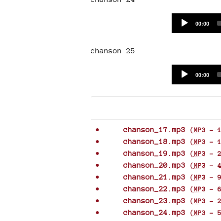
Current
00:00
time
chanson 25
Current
00:00
time
Documents joints
chanson_17.mp3
(
MP3
-
chanson_18.mp3
(
MP3
-
chanson_19.mp3
(
MP3
-
chanson_20.mp3
(
MP3
-
chanson_21.mp3
(
MP3
-
chanson_22.mp3
(
MP3
-
chanson_23.mp3
(
MP3
-
chanson_24.mp3
(
MP3
-