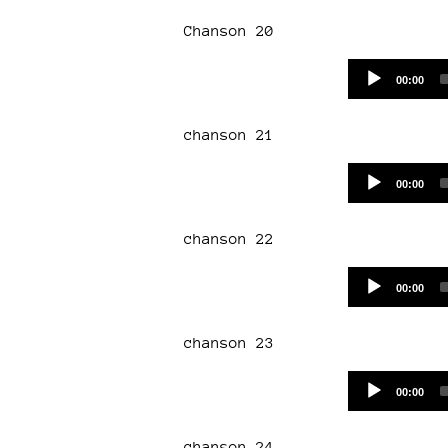
Chanson 20
Current
00:00
time
chanson 21
Current
00:00
time
chanson 22
Current
00:00
time
chanson 23
Current
00:00
time
chanson 24