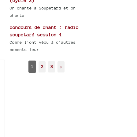
(cycle 3)
On chante à Soupetard et on
chante
concours de chant : radio
soupetard session 1
Comme l’ont vécu à d’autres
moments leur
1
2
3
>