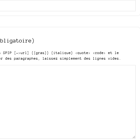
obligatoire)
is SPIP
[->url] {{gras}} {italique} <quote> <code>
et le
er des paragraphes, laissez simplement des lignes vides.