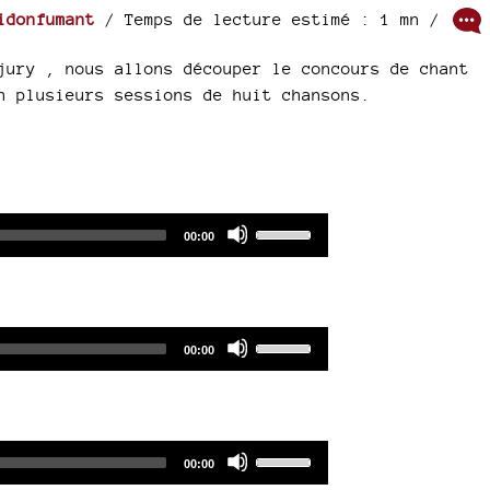
idonfumant
/ Temps de lecture estimé : 1 mn /
jury , nous allons découper le concours de chant
n plusieurs sessions de huit chansons.
Audio
Use
Total
00:00
duration
Player
Up/Down
Arrow
keys
to
Audio
Use
Total
00:00
increase
duration
Player
Up/Down
or
Arrow
decrease
keys
volume.
to
Audio
Use
Total
00:00
increase
duration
Player
Up/Down