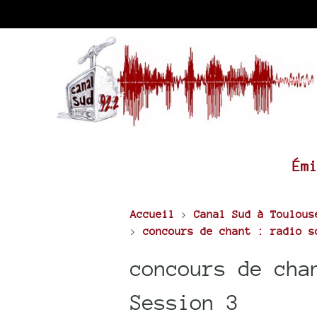
Ém
Accueil
>
Canal Sud à Toulous
>
concours de chant : radio s
concours de cha
Session 3