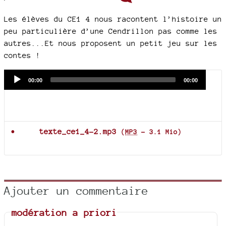
Les élèves du CE1 4 nous racontent l’histoire un
peu particulière d’une Cendrillon pas comme les
autres...Et nous proposent un petit jeu sur les
contes !
Audio
Current
Total
00:00
00:00
time
duration
Player
Documents joints
texte_ce1_4-2.mp3
(
MP3
-
3.1 Mio
)
Ajouter un commentaire
modération a priori