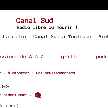
Canal Sud
Radio libre ou mourir !
La radio
Canal Sud à Toulouse
Arc
issions de A à Z
grille
podc
e
>
à emporter
>
Les bruissonnantes
tes
ar
bidonfumant
/
ée libre)