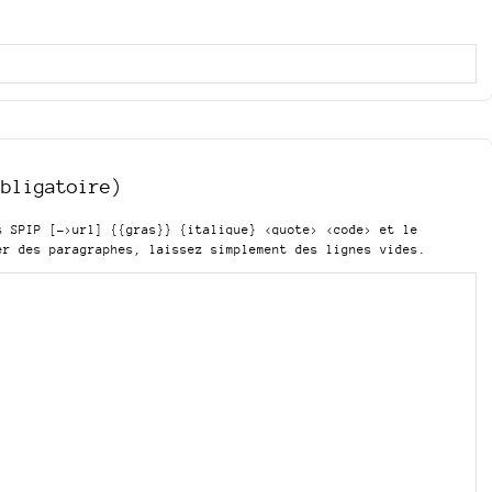
obligatoire)
is SPIP
[->url] {{gras}} {italique} <quote> <code>
et le
er des paragraphes, laissez simplement des lignes vides.