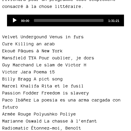
consacré à la chose littéraire.
Audio
Current
Total
00:00
1:31:21
time
duration
Player
Velvet Undergound Venus in furs
Cure Killing an arab
Ekoué Pâques à New York
Mansfield TYA Pour oublier, je dors
Guy Marchand Le slam de Victor H
Victor Jara Poema 15
Billy Bragg A pict song
Marcel Khalifa Rita et le fusil
Passion Fodder Freedom is slavery
Paco Ibáñez La poesia es una arma cargada con
futuro
Armée Rouge Polyushko Poliye
Marianne Oswald La chasse à l’enfant
Radiomatic Étonnez-moi, Benoît